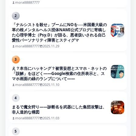
moral88887777
2
「ナルシストを殺せ」ブームにNOを──米国最大級の
草の根メンタルヘルス団体NAMI公式ブログに寄稿し
た心理学博士（Psy.D）が語る、悪者扱いされる自己
愛性パーソナリティ障害とスティグマ
moral88887777
2025.11.29
3
え？本当にハッキング？被害妄想とスマホ・ネットの
「誤解」をほどく――Google検索の住所表示と、ス
マホ画面の緑のランプについて――
moral88887777
2025.11.10
4
まるで魔女狩り——診断名を武器にした集団攻撃は、
非人道的な構図
moral88887777
2025.11.03
5