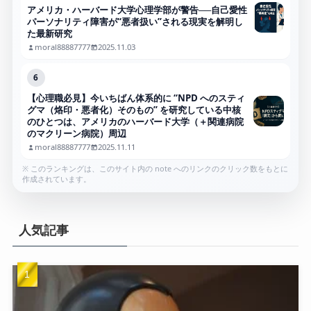
アメリカ・ハーバード大学心理学部が警告──自己愛性
パーソナリティ障害が“悪者扱い”される現実を解明し
た最新研究
moral88887777
2025.11.03
6
【心理職必見】今いちばん体系的に “NPD へのスティ
グマ（烙印・悪者化）そのもの” を研究している中核
のひとつは、アメリカのハーバード大学（＋関連病院
のマクリーン病院）周辺
moral88887777
2025.11.11
※ このランキングは、このサイト内の note へのリンクのクリック数をもとに
作成されています。
人気記事