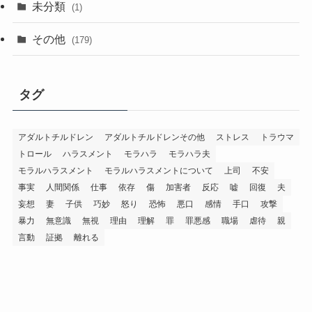
未分類
(1)
その他
(179)
タグ
アダルトチルドレン
アダルトチルドレンその他
ストレス
トラウマ
トロール
ハラスメント
モラハラ
モラハラ夫
モラルハラスメント
モラルハラスメントについて
上司
不安
事実
人間関係
仕事
依存
傷
加害者
反応
嘘
回復
夫
妄想
妻
子供
巧妙
怒り
恐怖
悪口
感情
手口
攻撃
暴力
無意識
無視
理由
理解
罪
罪悪感
職場
虐待
親
言動
証拠
離れる