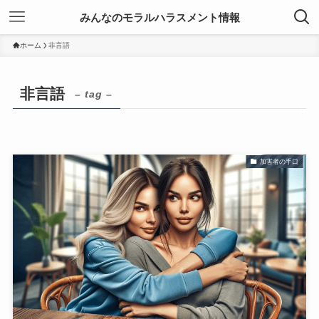
みんなのモラルハラスメント情報
ホーム
非言語
非言語
– tag –
加害者の手口