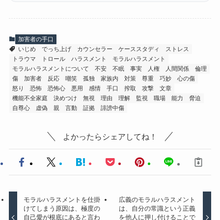
加害者の手口
いじめ
でっち上げ
カウンセラー
ケーススタディ
ストレス
トラウマ
トロール
ハラスメント
モラルハラスメント
モラルハラスメントについて
不安
不眠
事実
人権
人間関係
倫理
傷
加害者
反応
嘲笑
孤独
家族内
対策
尊重
巧妙
心の傷
怒り
恐怖
恐怖心
悪用
感情
手口
搾取
攻撃
文章
機能不全家庭
決めつけ
無視
理由
理解
監視
職場
能力
脅迫
自尊心
虚偽
親
言動
証拠
誹謗中傷
よかったらシェアしてね！
モラルハラスメントを仕掛
広義のモラルハラスメント
けてしまう原因は、極度の
は、自分の常識という正義
自己愛が根底にあると言わ
を他人に押し付けることで