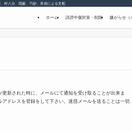
壊、村八分、隠蔽、巧妙、美徳による支配、精神的な嫌がらせ
ホーム
誹謗中傷対策・削除
嫌がらせ（
が更新された時に、メールにて通知を受け取ることが出来ま
ルアドレスを登録をして下さい。迷惑メールを送ることは一切