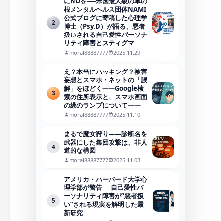
にNOを──米国最大級の草の
根メンタルヘルス団体NAMI
公式ブログに寄稿した心理学
2
博士（Psy.D）が語る、悪者
扱いされる自己愛性パーソナ
リティ障害とスティグマ
moral88887777
2025.11.29
え？本当にハッキング？被害
妄想とスマホ・ネットの「誤
解」をほどく――Google検
3
索の住所表示と、スマホ画面
の緑のランプについて――
moral88887777
2025.11.10
まるで魔女狩り——診断名を
武器にした集団攻撃は、非人
4
道的な構図
moral88887777
2025.11.03
アメリカ・ハーバード大学心
理学部が警告──自己愛性パ
ーソナリティ障害が“悪者扱
5
い”される現実を解明した最
新研究