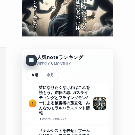
人気noteランキング
WEEKLY & MONTHLY
今週
今月
猿になりたくなければこれを
読もう。逆転の罪: ガスライ
ティングとフライングモンキ
ーによる被害者の孤立化｜み
1
んなのモラルハラスメント情
報
moral88887777
「ナルシストを殺せ」ブーム