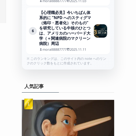
moral88887777
2025.11.03
【心理職必見】今いちばん体
系的に “NPD へのスティグマ
（烙印・悪者化）そのもの”
を研究している中核のひとつ
6
は、アメリカのハーバード大
学（＋関連病院のマクリーン
病院）周辺
moral88887777
2025.11.11
※ このランキングは、このサイト内の note へのリン
クのクリック数をもとに作成されています。
人気記事