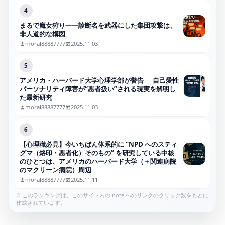
4
まるで魔女狩り——診断名を武器にした集団攻撃は、
非人道的な構図
moral88887777
2025.11.03
5
アメリカ・ハーバード大学心理学部が警告──自己愛性
パーソナリティ障害が“悪者扱い”される現実を解明し
た最新研究
moral88887777
2025.11.03
6
【心理職必見】今いちばん体系的に “NPD へのスティ
グマ（烙印・悪者化）そのもの” を研究している中核
のひとつは、アメリカのハーバード大学（＋関連病院
のマクリーン病院）周辺
moral88887777
2025.11.11
※ このランキングは、このサイト内の note へのリンクのクリック数をもとに
作成されています。