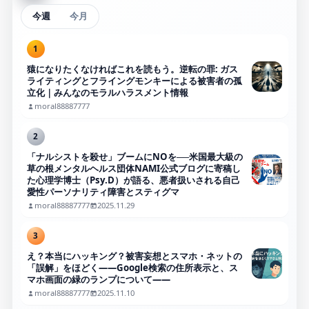
今週
今月
1
猿になりたくなければこれを読もう。逆転の罪: ガス
ライティングとフライングモンキーによる被害者の孤
立化｜みんなのモラルハラスメント情報
moral88887777
2
「ナルシストを殺せ」ブームにNOを──米国最大級の
草の根メンタルヘルス団体NAMI公式ブログに寄稿し
た心理学博士（Psy.D）が語る、悪者扱いされる自己
愛性パーソナリティ障害とスティグマ
moral88887777
2025.11.29
3
え？本当にハッキング？被害妄想とスマホ・ネットの
「誤解」をほどく――Google検索の住所表示と、ス
マホ画面の緑のランプについて――
moral88887777
2025.11.10