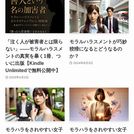
「泣く人が被害者とは限ら
モラルハラスメントが巧妙
ない」――モラルハラスメ
狡猾になるとどうなるの
ントの真実を暴く1冊、つ
か？
いに出版【Kindle
2024年8月3日
Unlimitedで無料公開中】
2025年4月2日
モラハラをされやすい女子
モラハラをされやすい女子