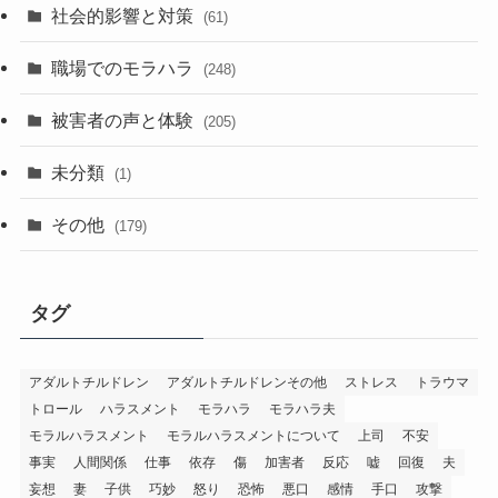
社会的影響と対策
(61)
職場でのモラハラ
(248)
被害者の声と体験
(205)
未分類
(1)
その他
(179)
タグ
アダルトチルドレン
アダルトチルドレンその他
ストレス
トラウマ
トロール
ハラスメント
モラハラ
モラハラ夫
モラルハラスメント
モラルハラスメントについて
上司
不安
事実
人間関係
仕事
依存
傷
加害者
反応
嘘
回復
夫
妄想
妻
子供
巧妙
怒り
恐怖
悪口
感情
手口
攻撃