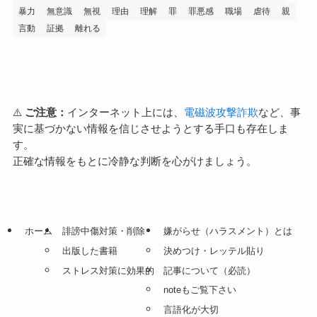
暴力
無意識
無視
理由
理解
罪
罪悪感
職場
虐待
親
言動
証拠
離れる
⚠️
ご注意：
インターネット上には、
電磁波攻撃詐欺
など、事
実に基づかない情報を信じさせようとする手口も存在しま
す。
正確な情報をもとに冷静な判断を心がけましょう。
ホーム
誹謗中傷対策・削除
嫌がらせ（ハラスメント）とは
出版した書籍
決めつけ・レッテル貼り
ストレス対策に効果的
記事について（必読）
noteもご覧下さい
言語化が大切