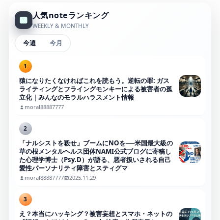
人気noteランキング
WEEKLY & MONTHLY
今週
今月
1
猿になりたくなければこれを読もう。逆転の罪: ガス
ライティングとフライングモンキーによる被害者の孤
立化｜みんなのモラルハラスメント情報
moral88887777
2
「ナルシストを殺せ」ブームにNOを──米国最大級の
草の根メンタルヘルス団体NAMI公式ブログに寄稿し
た心理学博士（Psy.D）が語る、悪者扱いされる自己
愛性パーソナリティ障害とスティグマ
moral88887777
2025.11.29
3
え？本当にハッキング？被害妄想とスマホ・ネットの