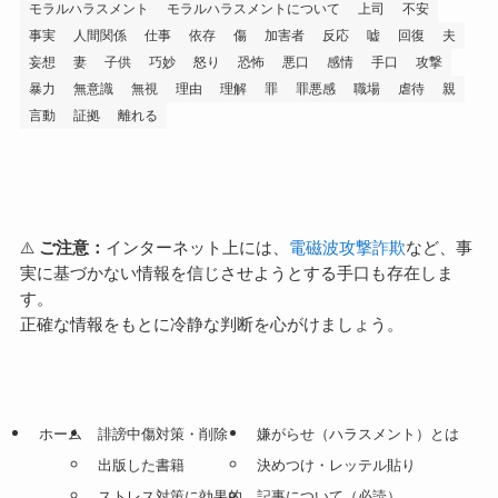
モラルハラスメント
モラルハラスメントについて
上司
不安
事実
人間関係
仕事
依存
傷
加害者
反応
嘘
回復
夫
妄想
妻
子供
巧妙
怒り
恐怖
悪口
感情
手口
攻撃
暴力
無意識
無視
理由
理解
罪
罪悪感
職場
虐待
親
言動
証拠
離れる
⚠️
ご注意：
インターネット上には、
電磁波攻撃詐欺
など、事
実に基づかない情報を信じさせようとする手口も存在しま
す。
正確な情報をもとに冷静な判断を心がけましょう。
ホーム
誹謗中傷対策・削除
嫌がらせ（ハラスメント）とは
出版した書籍
決めつけ・レッテル貼り
ストレス対策に効果的
記事について（必読）