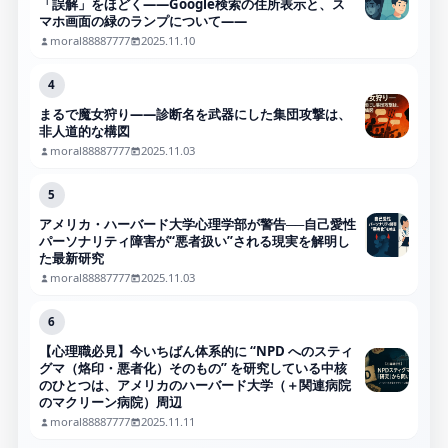
「誤解」をほどく――Google検索の住所表示と、ス
マホ画面の緑のランプについて――
moral88887777
2025.11.10
4
まるで魔女狩り——診断名を武器にした集団攻撃は、
非人道的な構図
moral88887777
2025.11.03
5
アメリカ・ハーバード大学心理学部が警告──自己愛性
パーソナリティ障害が“悪者扱い”される現実を解明し
た最新研究
moral88887777
2025.11.03
6
【心理職必見】今いちばん体系的に “NPD へのスティ
グマ（烙印・悪者化）そのもの” を研究している中核
のひとつは、アメリカのハーバード大学（＋関連病院
のマクリーン病院）周辺
moral88887777
2025.11.11