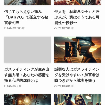
信じてもらえない痛み—
他人を「粘着系女子」と呼
『DARVO』で孤立する被
ぶ人が、実はそうである可
害者の声
能性〜投影〜
2024年12月10日
2024年7月21日
ガスライティングが生み出
誠実な人はガスライティン
す無力感：あなたの感情を
グを受けやすい：加害者は
操る心理的虐待とは
嘘つきだから誠実を嫌う
2024年4月1日
2024年3月31日