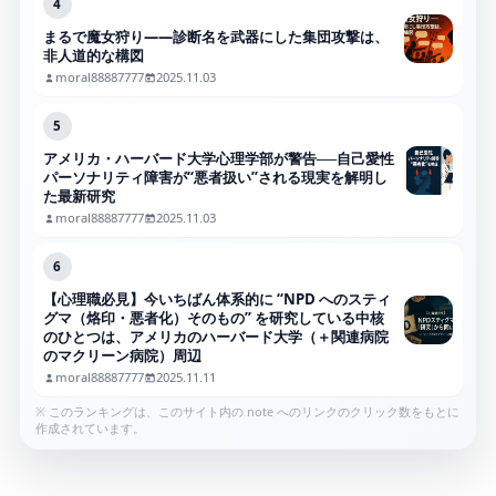
4
まるで魔女狩り——診断名を武器にした集団攻撃は、
非人道的な構図
moral88887777
2025.11.03
5
アメリカ・ハーバード大学心理学部が警告──自己愛性
パーソナリティ障害が“悪者扱い”される現実を解明し
た最新研究
moral88887777
2025.11.03
6
【心理職必見】今いちばん体系的に “NPD へのスティ
グマ（烙印・悪者化）そのもの” を研究している中核
のひとつは、アメリカのハーバード大学（＋関連病院
のマクリーン病院）周辺
moral88887777
2025.11.11
※ このランキングは、このサイト内の note へのリンクのクリック数をもとに
作成されています。