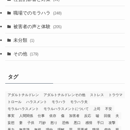
職場でのモラハラ
(248)
被害者の声と体験
(205)
未分類
(1)
その他
(179)
タグ
アダルトチルドレン
アダルトチルドレンその他
ストレス
トラウマ
トロール
ハラスメント
モラハラ
モラハラ夫
モラルハラスメント
モラルハラスメントについて
上司
不安
事実
人間関係
仕事
依存
傷
加害者
反応
嘘
回復
夫
妄想
妻
子供
巧妙
怒り
恐怖
悪口
感情
手口
攻撃
暴力
無意識
無視
理由
理解
罪
罪悪感
職場
虐待
親