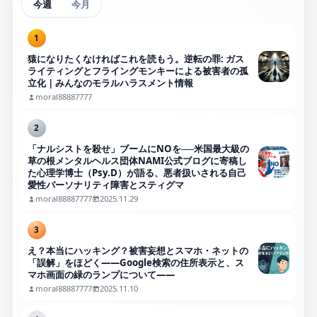
今週
今月
1
猿になりたくなければこれを読もう。逆転の罪: ガス
ライティングとフライングモンキーによる被害者の孤
立化｜みんなのモラルハラスメント情報
moral88887777
2
「ナルシストを殺せ」ブームにNOを──米国最大級の
草の根メンタルヘルス団体NAMI公式ブログに寄稿し
た心理学博士（Psy.D）が語る、悪者扱いされる自己
愛性パーソナリティ障害とスティグマ
moral88887777
2025.11.29
3
え？本当にハッキング？被害妄想とスマホ・ネットの
「誤解」をほどく――Google検索の住所表示と、ス
マホ画面の緑のランプについて――
moral88887777
2025.11.10