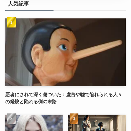
人気記事
悪者にされて深く傷ついた：虚言や嘘で陥れられる人々
の経験と陥れる側の末路