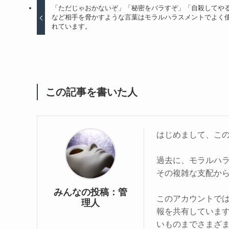
「ただじゃおかないぞ」「秘密をバラすぞ」「自殺してや
など相手を脅かすような言葉はモラルハラスメントでよく
れています。
この記事を書いた人
はじめまして、こ
過去に、モラルハ
その複雑な支配か
みんなの投稿：管
このアカウントで
理人
報を共有していま
いものまでさまざ