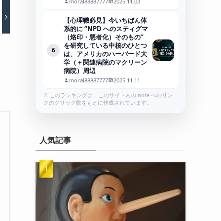
moral88887777
2025.11.03
【心理職必見】今いちばん体
系的に “NPD へのスティグマ
（烙印・悪者化）そのもの”
を研究している中核のひとつ
6
は、アメリカのハーバード大
学（＋関連病院のマクリーン
病院）周辺
moral88887777
2025.11.11
※ このランキングは、このサイト内の note へのリン
クのクリック数をもとに作成されています。
人気記事