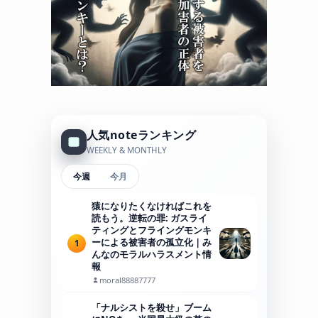
人気noteランキング
WEEKLY & MONTHLY
今週
今月
猿になりたくなければこれを
読もう。逆転の罪: ガスライ
ティングとフライングモンキ
ーによる被害者の孤立化｜み
1
んなのモラルハラスメント情
報
moral88887777
「ナルシストを殺せ」ブーム