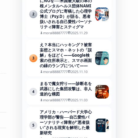
にNOを──米国最大級の草の
根メンタルヘルス団体NAMI
公式ブログに寄稿した心理学
2
博士（Psy.D）が語る、悪者
扱いされる自己愛性パーソナ
リティ障害とスティグマ
moral88887777
2025.11.29
え？本当にハッキング？被害
妄想とスマホ・ネットの「誤
解」をほどく――Google検
3
索の住所表示と、スマホ画面
の緑のランプについて――
moral88887777
2025.11.10
まるで魔女狩り——診断名を
武器にした集団攻撃は、非人
4
道的な構図
moral88887777
2025.11.03
アメリカ・ハーバード大学心
理学部が警告──自己愛性パ
ーソナリティ障害が“悪者扱
5
い”される現実を解明した最
新研究