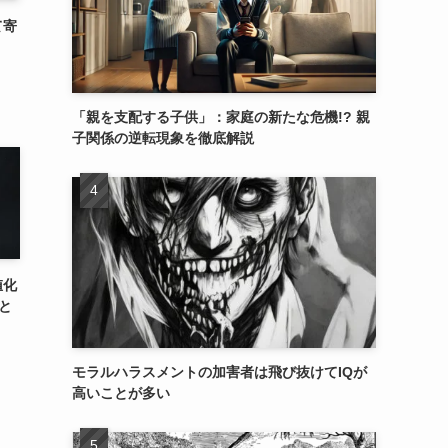
て寄
「親を支配する子供」：家庭の新たな危機!? 親
子関係の逆転現象を徹底解説
値化
と
モラルハラスメントの加害者は飛び抜けてIQが
高いことが多い