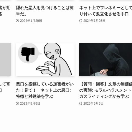
者が用
隠れた悪人を見つけることは簡
ネット上でフレネミーとし
略
単だ。
り付いて孤立化させる手口
2024年1月29日
2024年1月25日
して寄
悪口を投稿している加害者がい
【質問・回答】文章の無価
口
た！見て！ ネット上の悪口:
の実態: モラルハラスメント
特徴と対処法を学ぶ
ガスライティングから学ぶ
2023年5月8日
2023年5月3日