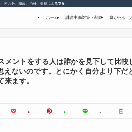
壊、村八分、隠蔽、巧妙、美徳による支配、精神的な嫌がらせ
ホーム
誹謗中傷対策・削除
嫌がらせ（
スメントをする人は誰かを見下して比較
思えないのです。とにかく自分より下だ
て来ます。