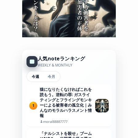
人気noteランキング
WEEKLY & MONTHLY
今週
今月
猿になりたくなければこれを
読もう。逆転の罪: ガスライ
ティングとフライングモンキ
ーによる被害者の孤立化｜み
1
んなのモラルハラスメント情
報
moral88887777
「ナルシストを殺せ」ブーム