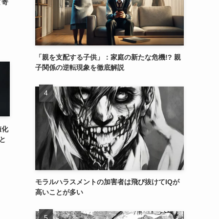
て寄
「親を支配する子供」：家庭の新たな危機!? 親
子関係の逆転現象を徹底解説
値化
と
モラルハラスメントの加害者は飛び抜けてIQが
高いことが多い