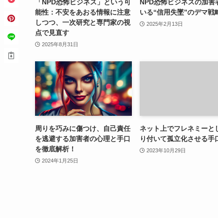
「NPD恐怖ビジネス」という可
NPD恐怖ビジネスの加害
能性：不安をあおる情報に注意
いる“信用失墜”のデマ戦
しつつ、一次研究と専門家の視
2025年2月13日
点で見直す
2025年8月31日
周りを巧みに傷つけ、自己責任
ネット上でフレネミーと
を逃避する加害者の心理と手口
り付いて孤立化させる手
を徹底解析！
2023年10月29日
2024年1月25日