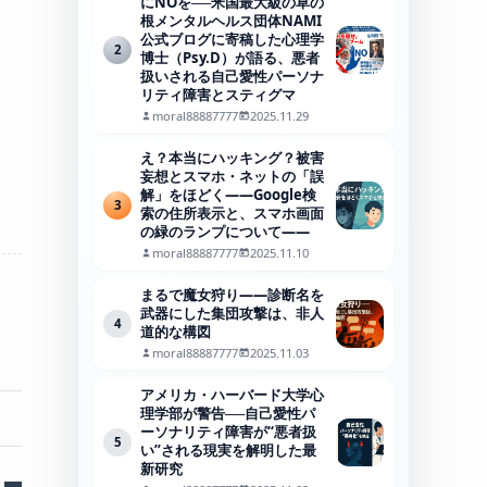
にNOを──米国最大級の草の
根メンタルヘルス団体NAMI
公式ブログに寄稿した心理学
2
博士（Psy.D）が語る、悪者
扱いされる自己愛性パーソナ
リティ障害とスティグマ
moral88887777
2025.11.29
え？本当にハッキング？被害
妄想とスマホ・ネットの「誤
解」をほどく――Google検
3
索の住所表示と、スマホ画面
の緑のランプについて――
moral88887777
2025.11.10
まるで魔女狩り——診断名を
武器にした集団攻撃は、非人
4
道的な構図
moral88887777
2025.11.03
アメリカ・ハーバード大学心
理学部が警告──自己愛性パ
ーソナリティ障害が“悪者扱
5
い”される現実を解明した最
新研究