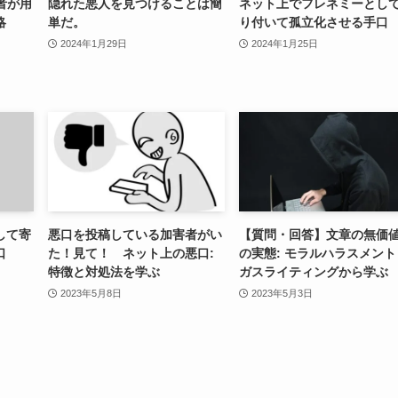
者が用
隠れた悪人を見つけることは簡
ネット上でフレネミーとし
略
単だ。
り付いて孤立化させる手口
2024年1月29日
2024年1月25日
して寄
悪口を投稿している加害者がい
【質問・回答】文章の無価
口
た！見て！ ネット上の悪口:
の実態: モラルハラスメント
特徴と対処法を学ぶ
ガスライティングから学ぶ
2023年5月8日
2023年5月3日