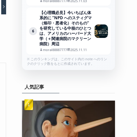
moral88887777
2025.11.03
【心理職必見】今いちばん体
系的に “NPD へのスティグマ
（烙印・悪者化）そのもの”
を研究している中核のひとつ
6
は、アメリカのハーバード大
学（＋関連病院のマクリーン
病院）周辺
moral88887777
2025.11.11
※ このランキングは、このサイト内の note へのリン
クのクリック数をもとに作成されています。
人気記事