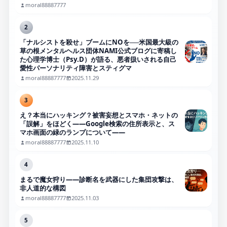
moral88887777
2
「ナルシストを殺せ」ブームにNOを──米国最大級の
草の根メンタルヘルス団体NAMI公式ブログに寄稿し
た心理学博士（Psy.D）が語る、悪者扱いされる自己
愛性パーソナリティ障害とスティグマ
moral88887777
2025.11.29
3
え？本当にハッキング？被害妄想とスマホ・ネットの
「誤解」をほどく――Google検索の住所表示と、ス
マホ画面の緑のランプについて――
moral88887777
2025.11.10
4
まるで魔女狩り——診断名を武器にした集団攻撃は、
非人道的な構図
moral88887777
2025.11.03
5