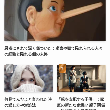
悪者にされて深く傷ついた：虚言や嘘で陥れられる人々
の経験と陥れる側の末路
何見てんだよと言われた時
「親を支配する子供」：家
の返し方や対処法
庭の新たな危機!? 親子関係