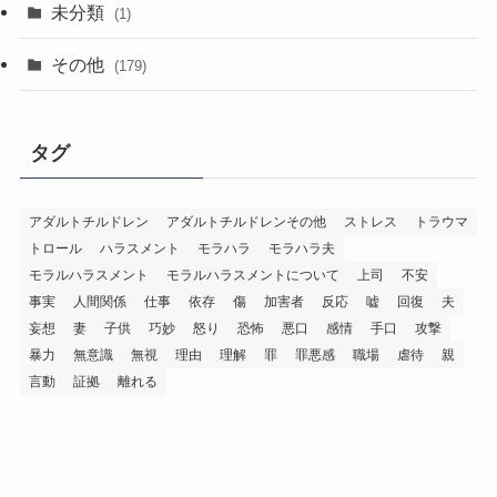
未分類
(1)
その他
(179)
タグ
アダルトチルドレン
アダルトチルドレンその他
ストレス
トラウマ
トロール
ハラスメント
モラハラ
モラハラ夫
モラルハラスメント
モラルハラスメントについて
上司
不安
事実
人間関係
仕事
依存
傷
加害者
反応
嘘
回復
夫
妄想
妻
子供
巧妙
怒り
恐怖
悪口
感情
手口
攻撃
暴力
無意識
無視
理由
理解
罪
罪悪感
職場
虐待
親
言動
証拠
離れる