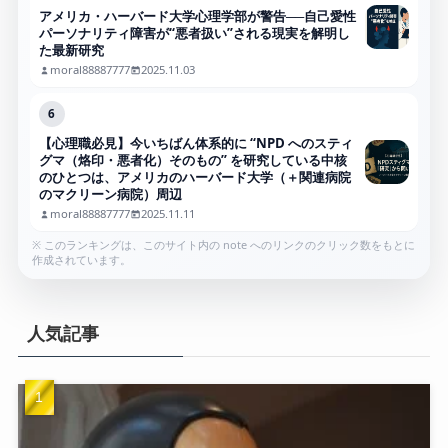
アメリカ・ハーバード大学心理学部が警告──自己愛性
パーソナリティ障害が“悪者扱い”される現実を解明し
た最新研究
moral88887777
2025.11.03
6
【心理職必見】今いちばん体系的に “NPD へのスティ
グマ（烙印・悪者化）そのもの” を研究している中核
のひとつは、アメリカのハーバード大学（＋関連病院
のマクリーン病院）周辺
moral88887777
2025.11.11
※ このランキングは、このサイト内の note へのリンクのクリック数をもとに
作成されています。
人気記事