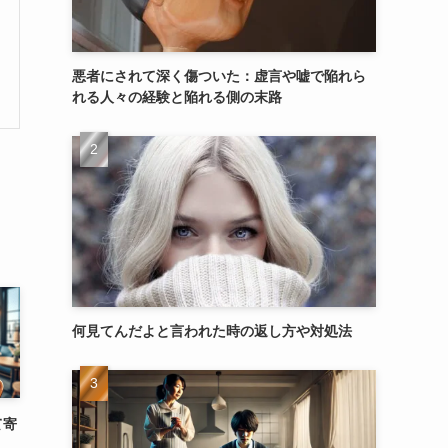
悪者にされて深く傷ついた：虚言や嘘で陥れら
れる人々の経験と陥れる側の末路
何見てんだよと言われた時の返し方や対処法
て寄