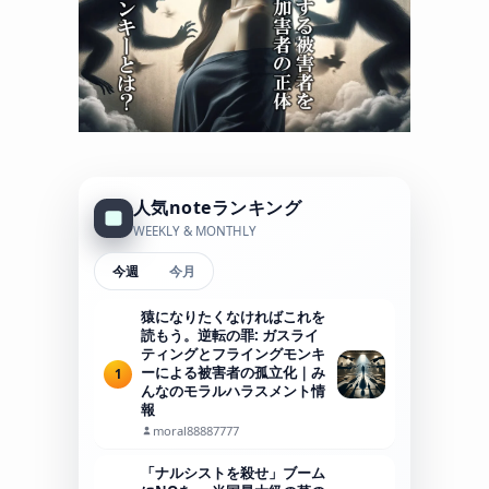
人気noteランキング
WEEKLY & MONTHLY
今週
今月
猿になりたくなければこれを
読もう。逆転の罪: ガスライ
ティングとフライングモンキ
ーによる被害者の孤立化｜み
1
んなのモラルハラスメント情
報
moral88887777
「ナルシストを殺せ」ブーム