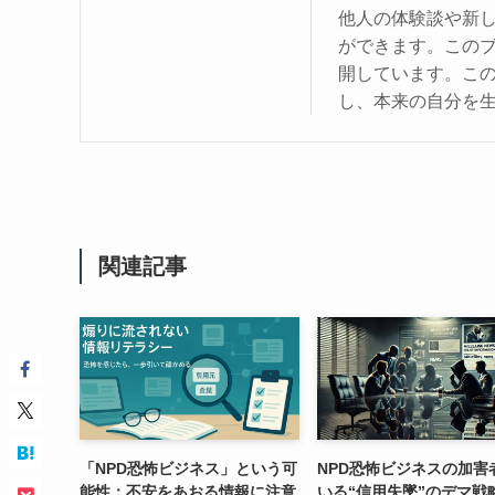
他人の体験談や新
ができます。この
開しています。こ
し、本来の自分を
関連記事
「NPD恐怖ビジネス」という可
NPD恐怖ビジネスの加害
能性：不安をあおる情報に注意
いる“信用失墜”のデマ戦