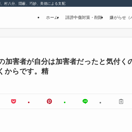
壊、村八分、隠蔽、巧妙、美徳による支配、精神的な嫌がらせ
ホーム
誹謗中傷対策・削除
嫌がらせ（
の加害者が自分は加害者だったと気付く
くからです。精