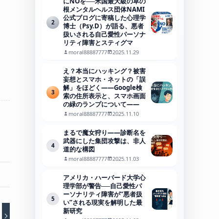
にNOを──米国最大級の草の
根メンタルヘルス団体NAMI
公式ブログに寄稿した心理学
2
博士（Psy.D）が語る、悪者
扱いされる自己愛性パーソナ
リティ障害とスティグマ
moral88887777
2025.11.29
え？本当にハッキング？被害
妄想とスマホ・ネットの「誤
解」をほどく――Google検
3
索の住所表示と、スマホ画面
の緑のランプについて――
moral88887777
2025.11.10
まるで魔女狩り——診断名を
武器にした集団攻撃は、非人
4
道的な構図
moral88887777
2025.11.03
アメリカ・ハーバード大学心
理学部が警告──自己愛性パ
ーソナリティ障害が“悪者扱
5
い”される現実を解明した最
新研究