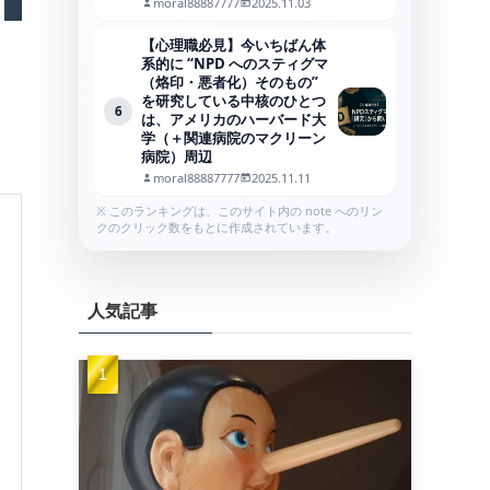
moral88887777
2025.11.03
【心理職必見】今いちばん体
系的に “NPD へのスティグマ
（烙印・悪者化）そのもの”
を研究している中核のひとつ
6
は、アメリカのハーバード大
学（＋関連病院のマクリーン
病院）周辺
moral88887777
2025.11.11
※ このランキングは、このサイト内の note へのリン
クのクリック数をもとに作成されています。
人気記事