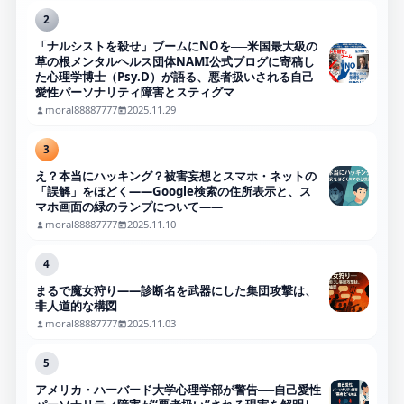
2
「ナルシストを殺せ」ブームにNOを──米国最大級の
草の根メンタルヘルス団体NAMI公式ブログに寄稿し
た心理学博士（Psy.D）が語る、悪者扱いされる自己
愛性パーソナリティ障害とスティグマ
moral88887777
2025.11.29
3
え？本当にハッキング？被害妄想とスマホ・ネットの
「誤解」をほどく――Google検索の住所表示と、ス
マホ画面の緑のランプについて――
moral88887777
2025.11.10
4
まるで魔女狩り——診断名を武器にした集団攻撃は、
非人道的な構図
moral88887777
2025.11.03
5
アメリカ・ハーバード大学心理学部が警告──自己愛性