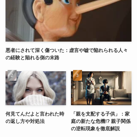
悪者にされて深く傷ついた：虚言や嘘で陥れられる人々
の経験と陥れる側の末路
何見てんだよと言われた時
「親を支配する子供」：家
の返し方や対処法
庭の新たな危機!? 親子関係
の逆転現象を徹底解説