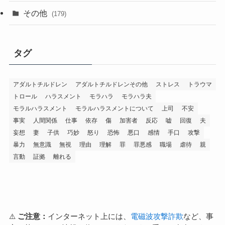
その他
(179)
タグ
アダルトチルドレン
アダルトチルドレンその他
ストレス
トラウマ
トロール
ハラスメント
モラハラ
モラハラ夫
モラルハラスメント
モラルハラスメントについて
上司
不安
事実
人間関係
仕事
依存
傷
加害者
反応
嘘
回復
夫
妄想
妻
子供
巧妙
怒り
恐怖
悪口
感情
手口
攻撃
暴力
無意識
無視
理由
理解
罪
罪悪感
職場
虐待
親
言動
証拠
離れる
⚠️
ご注意：
インターネット上には、
電磁波攻撃詐欺
など、事