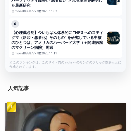
パーソナリティ障害が“悪者扱い”される現実を解明し
た最新研究
moral88887777
2025.11.03
6
【心理職必見】今いちばん体系的に “NPD へのスティ
グマ（烙印・悪者化）そのもの” を研究している中核
のひとつは、アメリカのハーバード大学（＋関連病院
のマクリーン病院）周辺
moral88887777
2025.11.11
※ このランキングは、このサイト内の note へのリンクのクリック数をもとに
作成されています。
人気記事