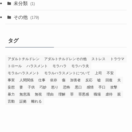
未分類
(1)
その他
(179)
タグ
アダルトチルドレン
アダルトチルドレンその他
ストレス
トラウマ
トロール
ハラスメント
モラハラ
モラハラ夫
モラルハラスメント
モラルハラスメントについて
上司
不安
事実
人間関係
仕事
依存
傷
加害者
反応
嘘
回復
夫
妄想
妻
子供
巧妙
怒り
恐怖
悪口
感情
手口
攻撃
暴力
無意識
無視
理由
理解
罪
罪悪感
職場
虐待
親
言動
証拠
離れる