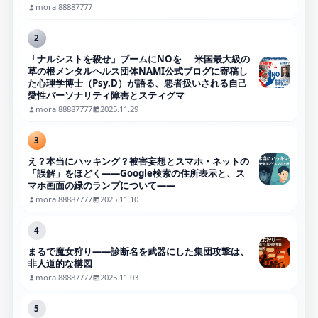
moral88887777
2
「ナルシストを殺せ」ブームにNOを──米国最大級の
草の根メンタルヘルス団体NAMI公式ブログに寄稿し
た心理学博士（Psy.D）が語る、悪者扱いされる自己
愛性パーソナリティ障害とスティグマ
moral88887777
2025.11.29
3
え？本当にハッキング？被害妄想とスマホ・ネットの
「誤解」をほどく――Google検索の住所表示と、ス
マホ画面の緑のランプについて――
moral88887777
2025.11.10
4
まるで魔女狩り——診断名を武器にした集団攻撃は、
非人道的な構図
moral88887777
2025.11.03
5