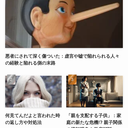
悪者にされて深く傷ついた：虚言や嘘で陥れられる人々
の経験と陥れる側の末路
何見てんだよと言われた時
「親を支配する子供」：家
の返し方や対処法
庭の新たな危機!? 親子関係