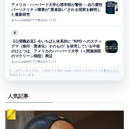
アメリカ・ハーバード大学心理学部が警告──自己愛性
パーソナリティ障害が“悪者扱い”される現実を解明し
た最新研究
moral88887777
2025.11.03
6
【心理職必見】今いちばん体系的に “NPD へのスティ
グマ（烙印・悪者化）そのもの” を研究している中核
のひとつは、アメリカのハーバード大学（＋関連病院
のマクリーン病院）周辺
moral88887777
2025.11.11
※ このランキングは、このサイト内の note へのリンクのクリック数をもとに
作成されています。
人気記事