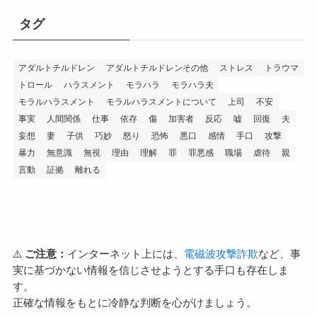
タグ
アダルトチルドレン
アダルトチルドレンその他
ストレス
トラウマ
トロール
ハラスメント
モラハラ
モラハラ夫
モラルハラスメント
モラルハラスメントについて
上司
不安
事実
人間関係
仕事
依存
傷
加害者
反応
嘘
回復
夫
妄想
妻
子供
巧妙
怒り
恐怖
悪口
感情
手口
攻撃
暴力
無意識
無視
理由
理解
罪
罪悪感
職場
虐待
親
言動
証拠
離れる
⚠️
ご注意：
インターネット上には、
電磁波攻撃詐欺
など、事
実に基づかない情報を信じさせようとする手口も存在しま
す。
正確な情報をもとに冷静な判断を心がけましょう。