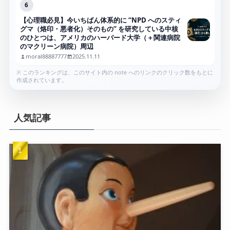
6
【心理職必見】今いちばん体系的に “NPD へのスティ
グマ（烙印・悪者化）そのもの” を研究している中核
のひとつは、アメリカのハーバード大学（＋関連病院
のマクリーン病院）周辺
moral88887777
2025.11.11
※ このランキングは、このサイト内の note へのリンクのクリック数をもとに
作成されています。
人気記事