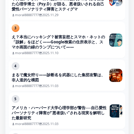
た心理学博士（Psy.D）が語る、悪者扱いされる自己
愛性パーソナリティ障害とスティグマ
moral88887777
2025.11.29
3
え？本当にハッキング？被害妄想とスマホ・ネットの
「誤解」をほどく――Google検索の住所表示と、ス
マホ画面の緑のランプについて――
moral88887777
2025.11.10
4
まるで魔女狩り——診断名を武器にした集団攻撃は、
非人道的な構図
moral88887777
2025.11.03
5
アメリカ・ハーバード大学心理学部が警告──自己愛性
パーソナリティ障害が“悪者扱い”される現実を解明し
た最新研究
moral88887777
2025.11.03