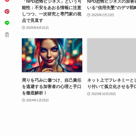
「NPD恐怖ビジネス」という可
NPD恐怖ビジネスの加害
能性：不安をあおる情報に注意
いる“信用失墜”のデマ戦
しつつ、一次研究と専門家の視
2025年2月13日
点で見直す
2025年8月31日
周りを巧みに傷つけ、自己責任
ネット上でフレネミーと
を逃避する加害者の心理と手口
り付いて孤立化させる手
を徹底解析！
2023年10月29日
2024年1月25日