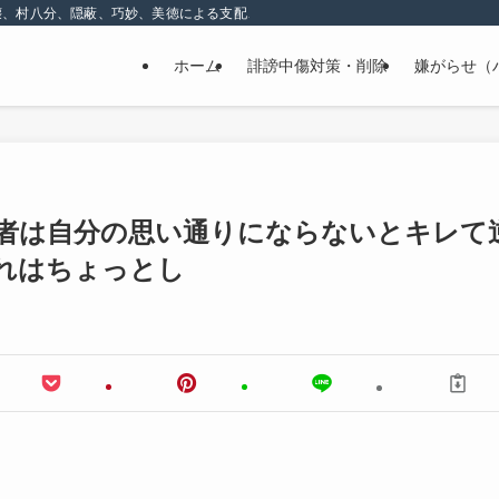
壊、村八分、隠蔽、巧妙、美徳による支配、精神的な嫌がらせ
ホーム
誹謗中傷対策・削除
嫌がらせ（
者は自分の思い通りにならないとキレて
れはちょっとし