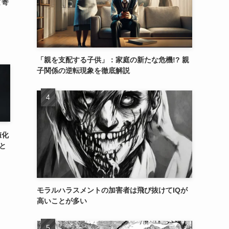
て寄
「親を支配する子供」：家庭の新たな危機!? 親
子関係の逆転現象を徹底解説
値化
と
モラルハラスメントの加害者は飛び抜けてIQが
高いことが多い