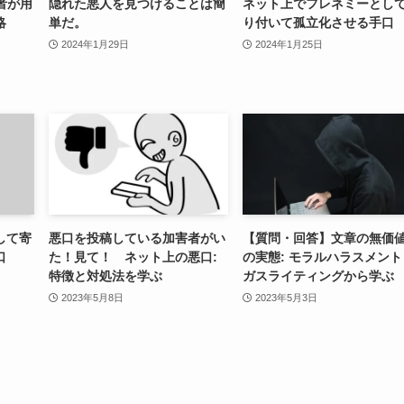
者が用
隠れた悪人を見つけることは簡
ネット上でフレネミーとし
略
単だ。
り付いて孤立化させる手口
2024年1月29日
2024年1月25日
して寄
悪口を投稿している加害者がい
【質問・回答】文章の無価
口
た！見て！ ネット上の悪口:
の実態: モラルハラスメント
特徴と対処法を学ぶ
ガスライティングから学ぶ
2023年5月8日
2023年5月3日