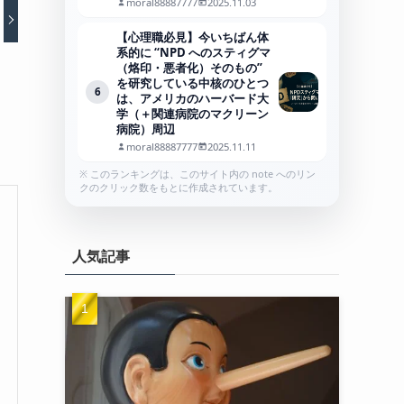
moral88887777
2025.11.03
【心理職必見】今いちばん体
系的に “NPD へのスティグマ
（烙印・悪者化）そのもの”
を研究している中核のひとつ
6
は、アメリカのハーバード大
学（＋関連病院のマクリーン
病院）周辺
moral88887777
2025.11.11
※ このランキングは、このサイト内の note へのリン
クのクリック数をもとに作成されています。
人気記事