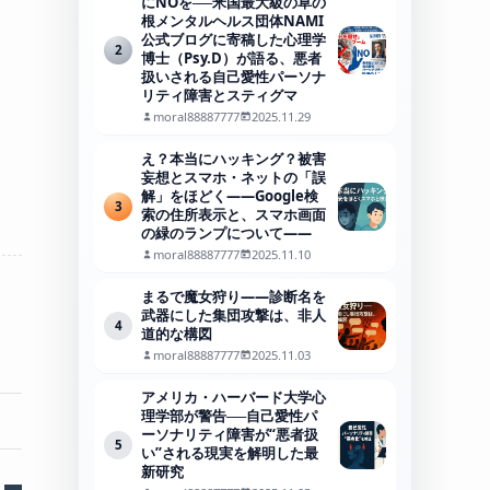
にNOを──米国最大級の草の
根メンタルヘルス団体NAMI
公式ブログに寄稿した心理学
2
博士（Psy.D）が語る、悪者
扱いされる自己愛性パーソナ
リティ障害とスティグマ
moral88887777
2025.11.29
え？本当にハッキング？被害
妄想とスマホ・ネットの「誤
解」をほどく――Google検
3
索の住所表示と、スマホ画面
の緑のランプについて――
moral88887777
2025.11.10
まるで魔女狩り——診断名を
武器にした集団攻撃は、非人
4
道的な構図
moral88887777
2025.11.03
アメリカ・ハーバード大学心
理学部が警告──自己愛性パ
ーソナリティ障害が“悪者扱
5
い”される現実を解明した最
新研究