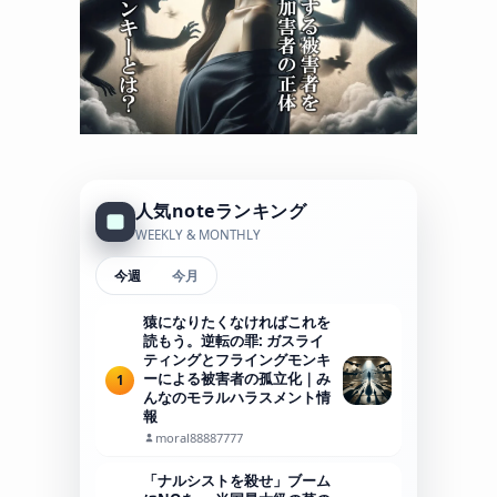
人気noteランキング
WEEKLY & MONTHLY
今週
今月
猿になりたくなければこれを
読もう。逆転の罪: ガスライ
ティングとフライングモンキ
ーによる被害者の孤立化｜み
1
んなのモラルハラスメント情
報
moral88887777
「ナルシストを殺せ」ブーム