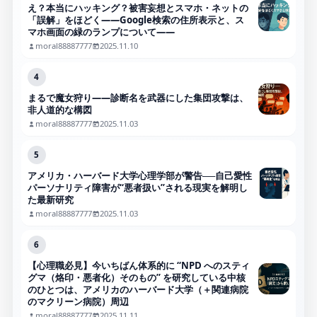
え？本当にハッキング？被害妄想とスマホ・ネットの
「誤解」をほどく――Google検索の住所表示と、ス
マホ画面の緑のランプについて――
moral88887777
2025.11.10
4
まるで魔女狩り——診断名を武器にした集団攻撃は、
非人道的な構図
moral88887777
2025.11.03
5
アメリカ・ハーバード大学心理学部が警告──自己愛性
パーソナリティ障害が“悪者扱い”される現実を解明し
た最新研究
moral88887777
2025.11.03
6
【心理職必見】今いちばん体系的に “NPD へのスティ
グマ（烙印・悪者化）そのもの” を研究している中核
のひとつは、アメリカのハーバード大学（＋関連病院
のマクリーン病院）周辺
moral88887777
2025.11.11