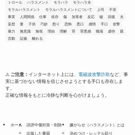
トロール
ハラスメント
モラハラ
モラハラ夫
モラルハラスメント
モラルハラスメントについて
上司
不安
事実
人間関係
仕事
依存
傷
加害者
反応
嘘
回復
夫
妄想
妻
子供
巧妙
怒り
恐怖
悪口
感情
手口
攻撃
暴力
無意識
無視
理由
理解
罪
罪悪感
職場
虐待
親
言動
証拠
離れる
⚠️
ご注意：
インターネット上には、
電磁波攻撃詐欺
など、事
実に基づかない情報を信じさせようとする手口も存在しま
す。
正確な情報をもとに冷静な判断を心がけましょう。
ホーム
誹謗中傷対策・削除
嫌がらせ（ハラスメント）とは
出版した書籍
決めつけ・レッテル貼り