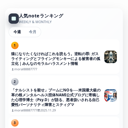
人気noteランキング
WEEKLY & MONTHLY
今週
今月
1
猿になりたくなければこれを読もう。逆転の罪: ガス
ライティングとフライングモンキーによる被害者の孤
立化｜みんなのモラルハラスメント情報
moral88887777
2
「ナルシストを殺せ」ブームにNOを──米国最大級の
草の根メンタルヘルス団体NAMI公式ブログに寄稿し
た心理学博士（Psy.D）が語る、悪者扱いされる自己
愛性パーソナリティ障害とスティグマ
moral88887777
2025.11.29
3