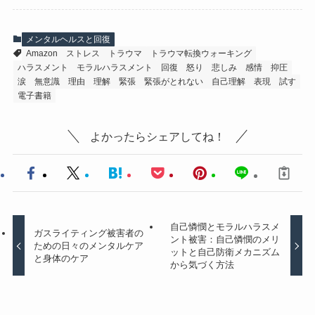
メンタルヘルスと回復
Amazon
ストレス
トラウマ
トラウマ転換ウォーキング
ハラスメント
モラルハラスメント
回復
怒り
悲しみ
感情
抑圧
涙
無意識
理由
理解
緊張
緊張がとれない
自己理解
表現
試す
電子書籍
よかったらシェアしてね！
自己憐憫とモラルハラスメ
ガスライティング被害者の
ント被害：自己憐憫のメリ
ための日々のメンタルケア
ットと自己防衛メカニズム
と身体のケア
から気づく方法