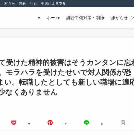
壊、村八分、隠蔽、巧妙、美徳による支配、精神的な嫌がらせ
ホーム
誹謗中傷対策・削除
嫌がらせ（
て受けた精神的被害はそうカンタンに忘
。モラハラを受けたせいで対人関係が恐
まい。転職したとしても新しい職場に適
少なくありません