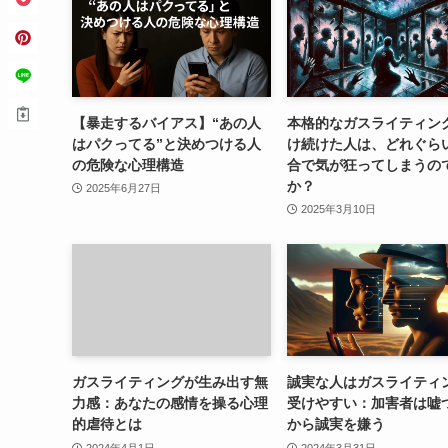
【暴走するバイアス】“あの人
本格的なガスライティン
はパクってる”と決めつける人
け続けた人は、どれぐら
の危険な心理構造
合で気が狂ってしまうの
か？
2025年6月27日
2025年3月10日
ガスライティングが生み出す無
誠実な人はガスライティ
力感：あなたの感情を操る心理
受けやすい：加害者は嘘
的虐待とは
から誠実を嫌う