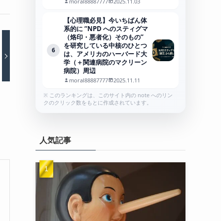
moral88887777
2025.11.03
【心理職必見】今いちばん体
系的に “NPD へのスティグマ
（烙印・悪者化）そのもの”
を研究している中核のひとつ
6
は、アメリカのハーバード大
学（＋関連病院のマクリーン
病院）周辺
moral88887777
2025.11.11
※ このランキングは、このサイト内の note へのリン
クのクリック数をもとに作成されています。
人気記事