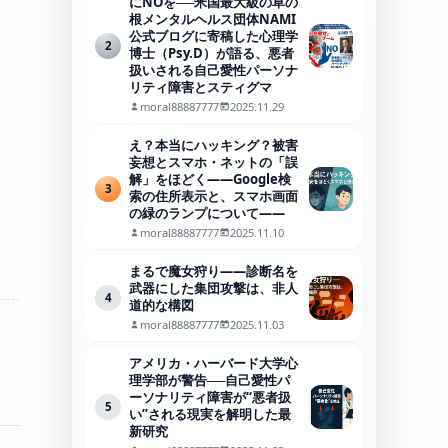
にNOを──米国最大級の草の
根メンタルヘルス団体NAMI
公式ブログに寄稿した心理学
2
博士（Psy.D）が語る、悪者
扱いされる自己愛性パーソナ
リティ障害とスティグマ
moral88887777
2025.11.29
え？本当にハッキング？被害
妄想とスマホ・ネットの「誤
解」をほどく――Google検
3
索の住所表示と、スマホ画面
の緑のランプについて――
moral88887777
2025.11.10
まるで魔女狩り——診断名を
武器にした集団攻撃は、非人
4
道的な構図
moral88887777
2025.11.03
アメリカ・ハーバード大学心
理学部が警告──自己愛性パ
ーソナリティ障害が“悪者扱
5
い”される現実を解明した最
新研究