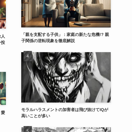
「親を支配する子供」：家庭の新たな危機!? 親
ぶ人
子関係の逆転現象を徹底解説
〜投
モラルハラスメントの加害者は飛び抜けてIQが
：愛
高いことが多い