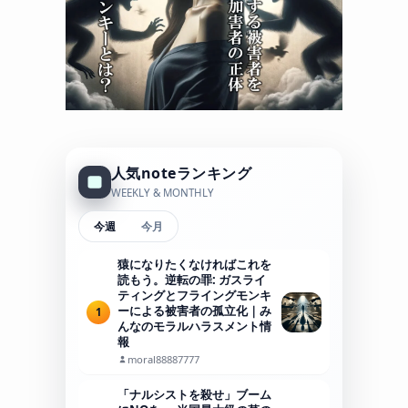
人気noteランキング
WEEKLY & MONTHLY
今週
今月
猿になりたくなければこれを
読もう。逆転の罪: ガスライ
ティングとフライングモンキ
ーによる被害者の孤立化｜み
1
んなのモラルハラスメント情
報
moral88887777
「ナルシストを殺せ」ブーム