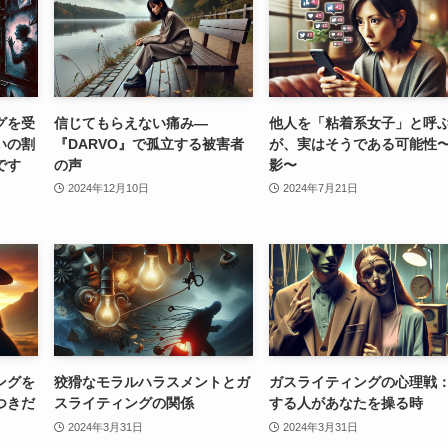
グを受
信じてもらえない痛み—
他人を「粘着系女子」と呼
いの割
『DARVO』で孤立する被害者
が、実はそうである可能性
です
の声
影〜
2024年12月10日
2024年7月21日
ングを
狡猾なモラルハラスメントとガ
ガスライティングの心理戦
つきだ
スライティングの関係
する人があなたを操る時
2024年3月31日
2024年3月31日