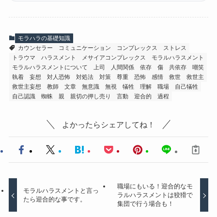
モラハラの基礎知識
カウンセラー
コミュニケーション
コンプレックス
ストレス
トラウマ
ハラスメント
メサイアコンプレックス
モラルハラスメント
モラルハラスメントについて
上司
人間関係
依存
傷
共依存
嘲笑
執着
妄想
対人恐怖
対処法
対策
尊重
恐怖
感情
救世
救世主
救世主妄想
教師
文章
無意識
無視
犠牲
理解
職場
自己犠牲
自己認識
蜘蛛
親
親切の押し売り
言動
迎合的
過程
よかったらシェアしてね！
職場にもいる！迎合的なモ
モラルハラスメントと言っ
ラルハラスメントは狡猾で
たら迎合的な事です。
集団で行う場合も！