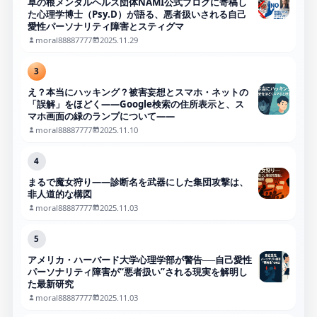
草の根メンタルヘルス団体NAMI公式ブログに寄稿し
た心理学博士（Psy.D）が語る、悪者扱いされる自己
愛性パーソナリティ障害とスティグマ
moral88887777
2025.11.29
3
え？本当にハッキング？被害妄想とスマホ・ネットの
「誤解」をほどく――Google検索の住所表示と、ス
マホ画面の緑のランプについて――
moral88887777
2025.11.10
4
まるで魔女狩り——診断名を武器にした集団攻撃は、
非人道的な構図
moral88887777
2025.11.03
5
アメリカ・ハーバード大学心理学部が警告──自己愛性
パーソナリティ障害が“悪者扱い”される現実を解明し
た最新研究
moral88887777
2025.11.03