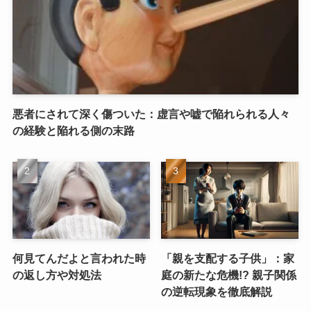
悪者にされて深く傷ついた：虚言や嘘で陥れられる人々
の経験と陥れる側の末路
何見てんだよと言われた時
「親を支配する子供」：家
の返し方や対処法
庭の新たな危機!? 親子関係
の逆転現象を徹底解説