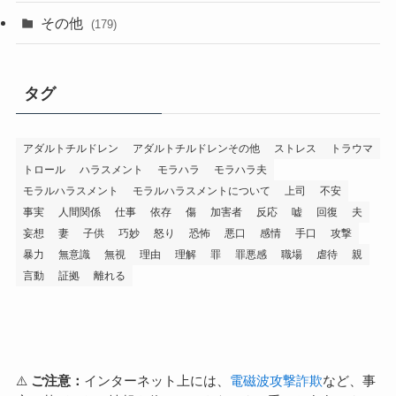
その他
(179)
タグ
アダルトチルドレン
アダルトチルドレンその他
ストレス
トラウマ
トロール
ハラスメント
モラハラ
モラハラ夫
モラルハラスメント
モラルハラスメントについて
上司
不安
事実
人間関係
仕事
依存
傷
加害者
反応
嘘
回復
夫
妄想
妻
子供
巧妙
怒り
恐怖
悪口
感情
手口
攻撃
暴力
無意識
無視
理由
理解
罪
罪悪感
職場
虐待
親
言動
証拠
離れる
⚠️
ご注意：
インターネット上には、
電磁波攻撃詐欺
など、事