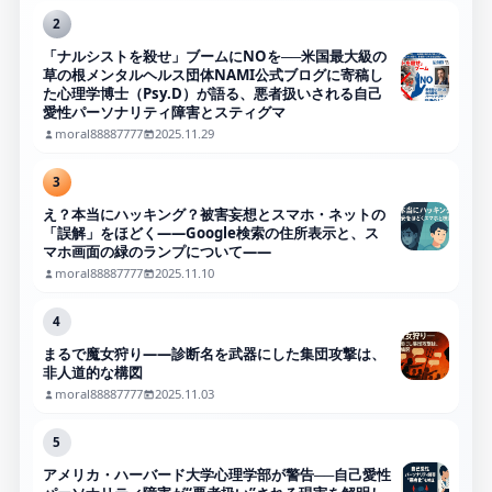
2
「ナルシストを殺せ」ブームにNOを──米国最大級の
草の根メンタルヘルス団体NAMI公式ブログに寄稿し
た心理学博士（Psy.D）が語る、悪者扱いされる自己
愛性パーソナリティ障害とスティグマ
moral88887777
2025.11.29
3
え？本当にハッキング？被害妄想とスマホ・ネットの
「誤解」をほどく――Google検索の住所表示と、ス
マホ画面の緑のランプについて――
moral88887777
2025.11.10
4
まるで魔女狩り——診断名を武器にした集団攻撃は、
非人道的な構図
moral88887777
2025.11.03
5
アメリカ・ハーバード大学心理学部が警告──自己愛性