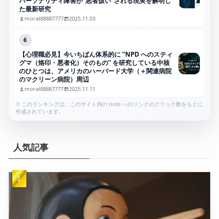
パーソナリティ障害が“悪者扱い”される現実を解明し
た最新研究
moral88887777
2025.11.03
6
【心理職必見】今いちばん体系的に “NPD へのスティ
グマ（烙印・悪者化）そのもの” を研究している中核
のひとつは、アメリカのハーバード大学（＋関連病院
のマクリーン病院）周辺
moral88887777
2025.11.11
※ このランキングは、このサイト内の note へのリンクのクリック数をもとに
作成されています。
人気記事