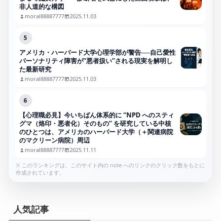
非人道的な構図
moral88887777
2025.11.03
5
アメリカ・ハーバード大学心理学部が警告──自己愛性
パーソナリティ障害が“悪者扱い”される現実を解明し
た最新研究
moral88887777
2025.11.03
6
【心理職必見】今いちばん体系的に “NPD へのスティ
グマ（烙印・悪者化）そのもの” を研究している中核
のひとつは、アメリカのハーバード大学（＋関連病院
のマクリーン病院）周辺
moral88887777
2025.11.11
※ このランキングは、このサイト内の note へのリンクのクリック数をもとに
作成されています。
人気記事