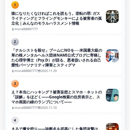
1
猿になりたくなければこれを読もう。逆転の罪: ガス
ライティングとフライングモンキーによる被害者の孤
立化｜みんなのモラルハラスメント情報
moral88887777
2
「ナルシストを殺せ」ブームにNOを──米国最大級の
草の根メンタルヘルス団体NAMI公式ブログに寄稿し
た心理学博士（Psy.D）が語る、悪者扱いされる自己
愛性パーソナリティ障害とスティグマ
moral88887777
2025.11.29
3
え？本当にハッキング？被害妄想とスマホ・ネットの
「誤解」をほどく――Google検索の住所表示と、ス
マホ画面の緑のランプについて――
moral88887777
2025.11.10
4
まるで魔女狩り——診断名を武器にした集団攻撃は、