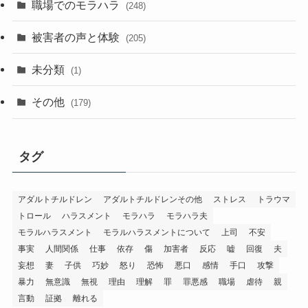
職場でのモラハラ
(248)
被害者の声と体験
(205)
未分類
(1)
その他
(179)
タグ
アダルトチルドレン
アダルトチルドレンその他
ストレス
トラウマ
トロール
ハラスメント
モラハラ
モラハラ夫
モラルハラスメント
モラルハラスメントについて
上司
不安
事実
人間関係
仕事
依存
傷
加害者
反応
嘘
回復
夫
妄想
妻
子供
巧妙
怒り
恐怖
悪口
感情
手口
攻撃
暴力
無意識
無視
理由
理解
罪
罪悪感
職場
虐待
親
言動
証拠
離れる