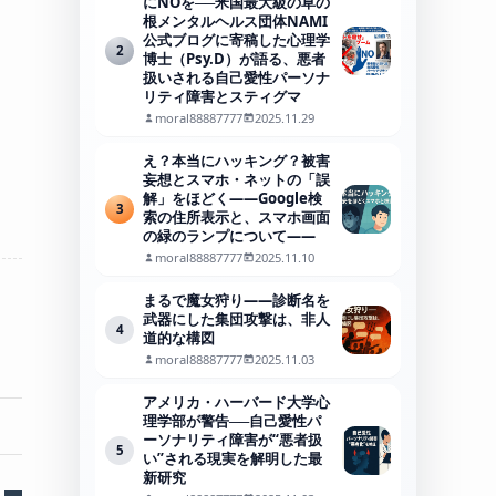
にNOを──米国最大級の草の
根メンタルヘルス団体NAMI
公式ブログに寄稿した心理学
2
博士（Psy.D）が語る、悪者
扱いされる自己愛性パーソナ
リティ障害とスティグマ
moral88887777
2025.11.29
え？本当にハッキング？被害
妄想とスマホ・ネットの「誤
解」をほどく――Google検
3
索の住所表示と、スマホ画面
の緑のランプについて――
moral88887777
2025.11.10
まるで魔女狩り——診断名を
武器にした集団攻撃は、非人
4
道的な構図
moral88887777
2025.11.03
アメリカ・ハーバード大学心
理学部が警告──自己愛性パ
ーソナリティ障害が“悪者扱
5
い”される現実を解明した最
新研究