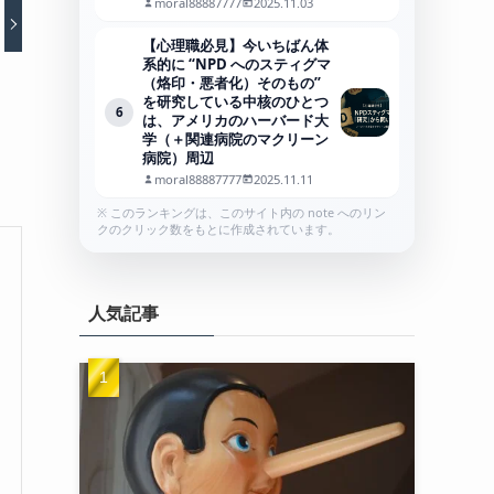
moral88887777
2025.11.03
【心理職必見】今いちばん体
系的に “NPD へのスティグマ
（烙印・悪者化）そのもの”
を研究している中核のひとつ
6
は、アメリカのハーバード大
学（＋関連病院のマクリーン
病院）周辺
moral88887777
2025.11.11
※ このランキングは、このサイト内の note へのリン
クのクリック数をもとに作成されています。
人気記事