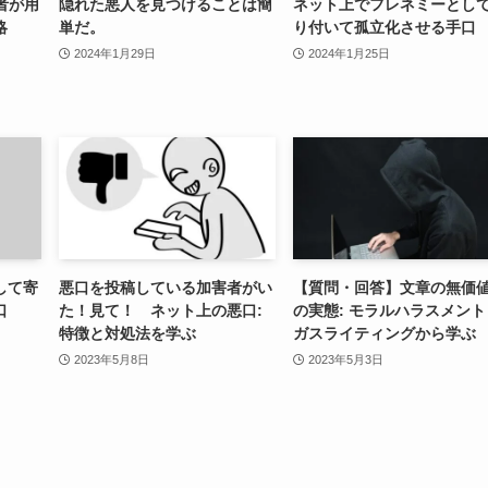
者が用
隠れた悪人を見つけることは簡
ネット上でフレネミーとし
略
単だ。
り付いて孤立化させる手口
2024年1月29日
2024年1月25日
して寄
悪口を投稿している加害者がい
【質問・回答】文章の無価
口
た！見て！ ネット上の悪口:
の実態: モラルハラスメント
特徴と対処法を学ぶ
ガスライティングから学ぶ
2023年5月8日
2023年5月3日