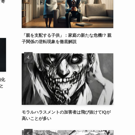
て寄
「親を支配する子供」：家庭の新たな危機!? 親
子関係の逆転現象を徹底解説
値化
と
モラルハラスメントの加害者は飛び抜けてIQが
高いことが多い