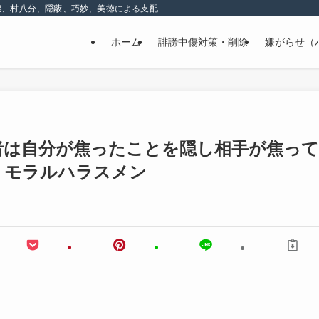
壊、村八分、隠蔽、巧妙、美徳による支配、精神的な嫌がらせ
ホーム
誹謗中傷対策・削除
嫌がらせ（
者は自分が焦ったことを隠し相手が焦って
。モラルハラスメン