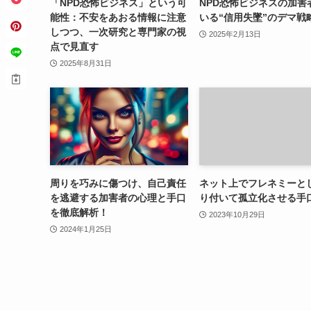
「NPD恐怖ビジネス」という可
NPD恐怖ビジネスの加害
能性：不安をあおる情報に注意
いる“信用失墜”のデマ戦
しつつ、一次研究と専門家の視
2025年2月13日
点で見直す
2025年8月31日
周りを巧みに傷つけ、自己責任
ネット上でフレネミーと
を逃避する加害者の心理と手口
り付いて孤立化させる手
を徹底解析！
2023年10月29日
2024年1月25日