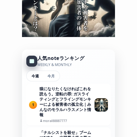
人気noteランキング
WEEKLY & MONTHLY
今週
今月
猿になりたくなければこれを
読もう。逆転の罪: ガスライ
ティングとフライングモンキ
ーによる被害者の孤立化｜み
1
んなのモラルハラスメント情
報
moral88887777
「ナルシストを殺せ」ブーム