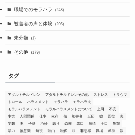
職場でのモラハラ
(248)
被害者の声と体験
(205)
未分類
(1)
その他
(179)
タグ
アダルトチルドレン
アダルトチルドレンその他
ストレス
トラウマ
トロール
ハラスメント
モラハラ
モラハラ夫
モラルハラスメント
モラルハラスメントについて
上司
不安
事実
人間関係
仕事
依存
傷
加害者
反応
嘘
回復
夫
妄想
妻
子供
巧妙
怒り
恐怖
悪口
感情
手口
攻撃
暴力
無意識
無視
理由
理解
罪
罪悪感
職場
虐待
親