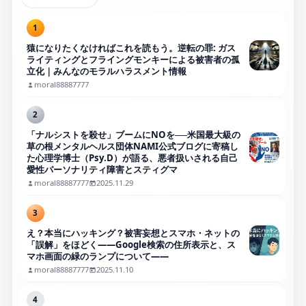
1
猿になりたくなければこれを読もう。逆転の罪: ガス
ライティングとフライングモンキーによる被害者の孤
立化｜みんなのモラルハラスメント情報
moral88887777
2
「ナルシストを殺せ」ブームにNOを──米国最大級の
草の根メンタルヘルス団体NAMI公式ブログに寄稿し
た心理学博士（Psy.D）が語る、悪者扱いされる自己
愛性パーソナリティ障害とスティグマ
moral88887777
2025.11.29
3
え？本当にハッキング？被害妄想とスマホ・ネットの
「誤解」をほどく――Google検索の住所表示と、ス
マホ画面の緑のランプについて――
moral88887777
2025.11.10
4