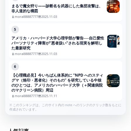
まるで魔女狩り——診断名を武器にした集団攻撃は、
非人道的な構図
moral88887777
2025.11.03
5
アメリカ・ハーバード大学心理学部が警告──自己愛性
パーソナリティ障害が“悪者扱い”される現実を解明し
た最新研究
moral88887777
2025.11.03
6
【心理職必見】今いちばん体系的に “NPD へのスティ
グマ（烙印・悪者化）そのもの” を研究している中核
のひとつは、アメリカのハーバード大学（＋関連病院
のマクリーン病院）周辺
moral88887777
2025.11.11
※ このランキングは、このサイト内の note へのリンクのクリック数をもとに
作成されています。