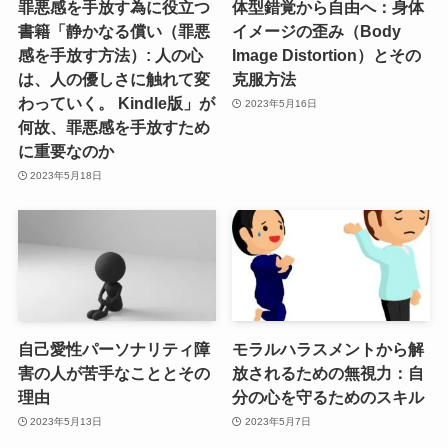
罪悪感を手放す為に役立つ
体型錯覚から自由へ：身体
書籍「静かなる償い（罪悪
イメージの歪み（Body
感を手放す方法）: 人の心
Image Distortion）とその
は、人の優しさに触れて変
克服方法
わっていく。 Kindle版」が
2023年5月16日
何故、罪悪感を手放すため
に重要なのか
2023年5月18日
自己愛性パーソナリティ障
モラルハラスメントから解
害の人が苦手なこととその
放されるための無視力：自
理由
分の心を守るためのスキル
2023年5月13日
2023年5月7日