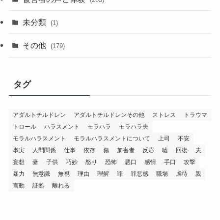
未分類
(1)
その他
(179)
タグ
アダルトチルドレン
アダルトチルドレンその他
ストレス
トラウマ
トロール
ハラスメント
モラハラ
モラハラ夫
モラルハラスメント
モラルハラスメントについて
上司
不安
事実
人間関係
仕事
依存
傷
加害者
反応
嘘
回復
夫
妄想
妻
子供
巧妙
怒り
恐怖
悪口
感情
手口
攻撃
暴力
無意識
無視
理由
理解
罪
罪悪感
職場
虐待
親
言動
証拠
離れる