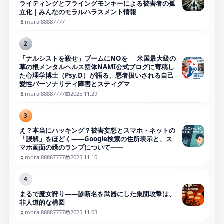
ライティングとフライングモンキーによる被害者の孤
立化｜みんなのモラルハラスメント情報
moral88887777
2
「ナルシストを殺せ」ブームにNOを──米国最大級の
草の根メンタルヘルス団体NAMI公式ブログに寄稿し
た心理学博士（Psy.D）が語る、悪者扱いされる自己
愛性パーソナリティ障害とスティグマ
moral88887777
2025.11.29
3
え？本当にハッキング？被害妄想とスマホ・ネットの
「誤解」をほどく――Google検索の住所表示と、ス
マホ画面の緑のランプについて――
moral88887777
2025.11.10
4
まるで魔女狩り——診断名を武器にした集団攻撃は、
非人道的な構図
moral88887777
2025.11.03