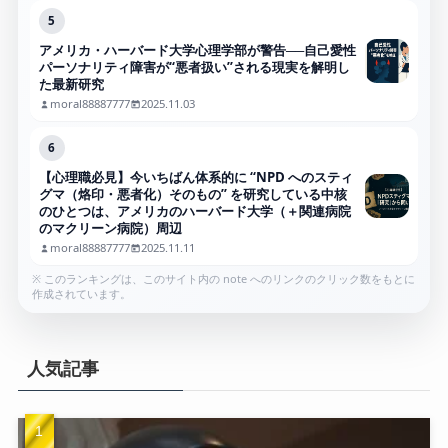
5
アメリカ・ハーバード大学心理学部が警告──自己愛性
パーソナリティ障害が“悪者扱い”される現実を解明し
た最新研究
moral88887777
2025.11.03
6
【心理職必見】今いちばん体系的に “NPD へのスティ
グマ（烙印・悪者化）そのもの” を研究している中核
のひとつは、アメリカのハーバード大学（＋関連病院
のマクリーン病院）周辺
moral88887777
2025.11.11
※ このランキングは、このサイト内の note へのリンクのクリック数をもとに
作成されています。
人気記事