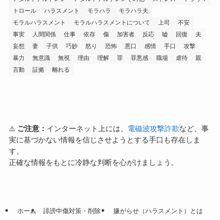
トロール
ハラスメント
モラハラ
モラハラ夫
モラルハラスメント
モラルハラスメントについて
上司
不安
事実
人間関係
仕事
依存
傷
加害者
反応
嘘
回復
夫
妄想
妻
子供
巧妙
怒り
恐怖
悪口
感情
手口
攻撃
暴力
無意識
無視
理由
理解
罪
罪悪感
職場
虐待
親
言動
証拠
離れる
⚠️
ご注意：
インターネット上には、
電磁波攻撃詐欺
など、事
実に基づかない情報を信じさせようとする手口も存在しま
す。
正確な情報をもとに冷静な判断を心がけましょう。
ホーム
誹謗中傷対策・削除
嫌がらせ（ハラスメント）とは