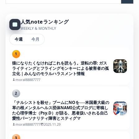
人気noteランキング
WEEKLY & MONTHLY
今週
今月
1
猿になりたくなければこれを読もう。逆転の罪: ガス
ライティングとフライングモンキーによる被害者の孤
立化｜みんなのモラルハラスメント情報
moral88887777
2
「ナルシストを殺せ」ブームにNOを──米国最大級の
草の根メンタルヘルス団体NAMI公式ブログに寄稿し
た心理学博士（Psy.D）が語る、悪者扱いされる自己
愛性パーソナリティ障害とスティグマ
moral88887777
2025.11.29
3