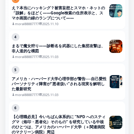
え？本当にハッキング？被害妄想とスマホ・ネットの
「誤解」をほどく――Google検索の住所表示と、ス
マホ画面の緑のランプについて――
moral88887777
2025.11.10
4
まるで魔女狩り——診断名を武器にした集団攻撃は、
非人道的な構図
moral88887777
2025.11.03
5
アメリカ・ハーバード大学心理学部が警告──自己愛性
パーソナリティ障害が“悪者扱い”される現実を解明し
た最新研究
moral88887777
2025.11.03
6
【心理職必見】今いちばん体系的に “NPD へのスティ
グマ（烙印・悪者化）そのもの” を研究している中核
のひとつは、アメリカのハーバード大学（＋関連病院
のマクリーン病院）周辺