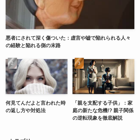
悪者にされて深く傷ついた：虚言や嘘で陥れられる人々
の経験と陥れる側の末路
何見てんだよと言われた時
「親を支配する子供」：家
の返し方や対処法
庭の新たな危機!? 親子関係
の逆転現象を徹底解説