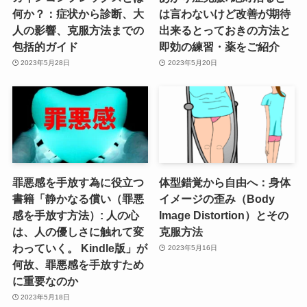
何か？：症状から診断、大
は言わないけど改善が期待
人の影響、克服方法までの
出来るとっておきの方法と
包括的ガイド
即効の練習・薬をご紹介
2023年5月28日
2023年5月20日
罪悪感を手放す為に役立つ
体型錯覚から自由へ：身体
書籍「静かなる償い（罪悪
イメージの歪み（Body
感を手放す方法）: 人の心
Image Distortion）とその
は、人の優しさに触れて変
克服方法
わっていく。 Kindle版」が
2023年5月16日
何故、罪悪感を手放すため
に重要なのか
2023年5月18日