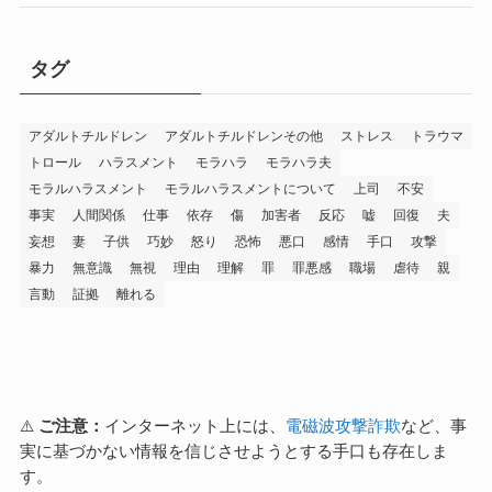
タグ
アダルトチルドレン
アダルトチルドレンその他
ストレス
トラウマ
トロール
ハラスメント
モラハラ
モラハラ夫
モラルハラスメント
モラルハラスメントについて
上司
不安
事実
人間関係
仕事
依存
傷
加害者
反応
嘘
回復
夫
妄想
妻
子供
巧妙
怒り
恐怖
悪口
感情
手口
攻撃
暴力
無意識
無視
理由
理解
罪
罪悪感
職場
虐待
親
言動
証拠
離れる
⚠️
ご注意：
インターネット上には、
電磁波攻撃詐欺
など、事
実に基づかない情報を信じさせようとする手口も存在しま
す。