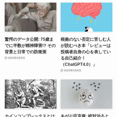
驚愕のデータ公開: 75歳ま
根拠のない否定に苦しむ人
でに半数が精神障害!? その
が読むべき本「レビューは
背景と日常での防衛策
投稿者自身の心を表してい
る自己紹介！
2023年8月6日
（ChatGPT4.0）」
2023年6月6日
カインコンプレックスとは
あがり症克服: 絶対治ると