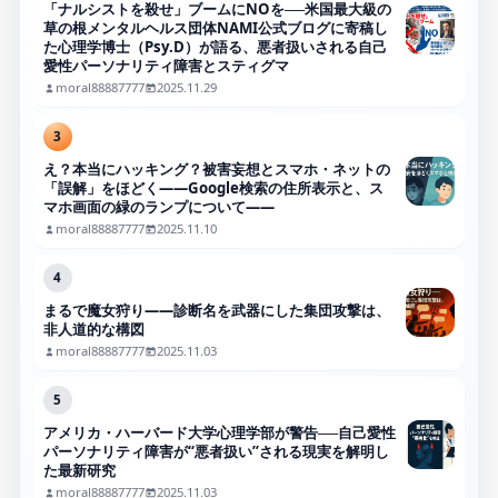
「ナルシストを殺せ」ブームにNOを──米国最大級の
草の根メンタルヘルス団体NAMI公式ブログに寄稿し
た心理学博士（Psy.D）が語る、悪者扱いされる自己
愛性パーソナリティ障害とスティグマ
moral88887777
2025.11.29
3
え？本当にハッキング？被害妄想とスマホ・ネットの
「誤解」をほどく――Google検索の住所表示と、ス
マホ画面の緑のランプについて――
moral88887777
2025.11.10
4
まるで魔女狩り——診断名を武器にした集団攻撃は、
非人道的な構図
moral88887777
2025.11.03
5
アメリカ・ハーバード大学心理学部が警告──自己愛性
パーソナリティ障害が“悪者扱い”される現実を解明し
た最新研究
moral88887777
2025.11.03