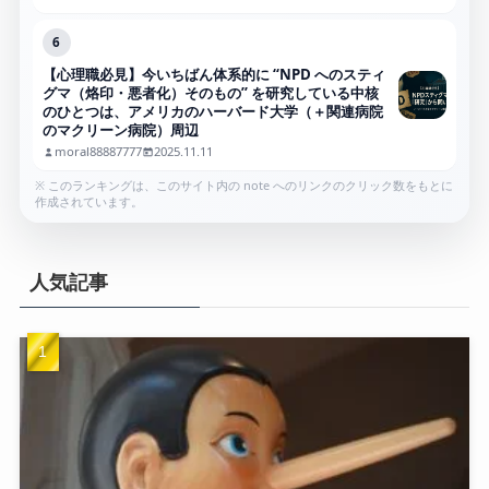
6
【心理職必見】今いちばん体系的に “NPD へのスティ
グマ（烙印・悪者化）そのもの” を研究している中核
のひとつは、アメリカのハーバード大学（＋関連病院
のマクリーン病院）周辺
moral88887777
2025.11.11
※ このランキングは、このサイト内の note へのリンクのクリック数をもとに
作成されています。
人気記事