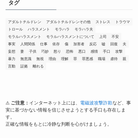
タグ
アダルトチルドレン
アダルトチルドレンその他
ストレス
トラウマ
トロール
ハラスメント
モラハラ
モラハラ夫
モラルハラスメント
モラルハラスメントについて
上司
不安
事実
人間関係
仕事
依存
傷
加害者
反応
嘘
回復
夫
妄想
妻
子供
巧妙
怒り
恐怖
悪口
感情
手口
攻撃
暴力
無意識
無視
理由
理解
罪
罪悪感
職場
虐待
親
言動
証拠
離れる
⚠️
ご注意：
インターネット上には、
電磁波攻撃詐欺
など、事
実に基づかない情報を信じさせようとする手口も存在しま
す。
正確な情報をもとに冷静な判断を心がけましょう。