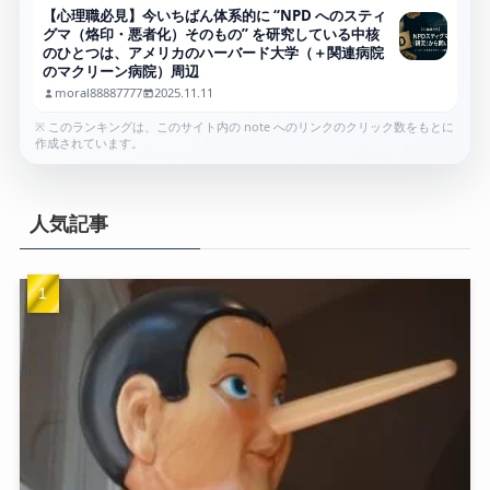
【心理職必見】今いちばん体系的に “NPD へのスティ
グマ（烙印・悪者化）そのもの” を研究している中核
のひとつは、アメリカのハーバード大学（＋関連病院
のマクリーン病院）周辺
moral88887777
2025.11.11
※ このランキングは、このサイト内の note へのリンクのクリック数をもとに
作成されています。
人気記事