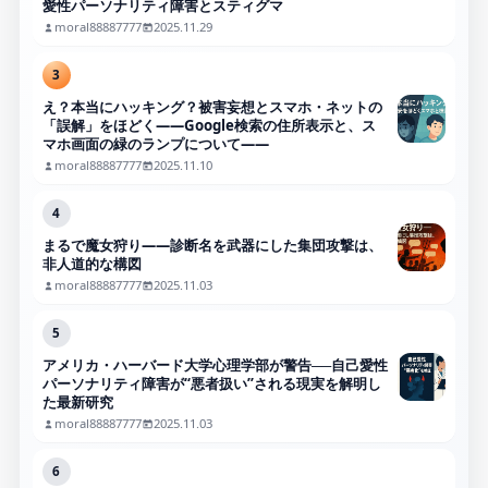
愛性パーソナリティ障害とスティグマ
moral88887777
2025.11.29
3
え？本当にハッキング？被害妄想とスマホ・ネットの
「誤解」をほどく――Google検索の住所表示と、ス
マホ画面の緑のランプについて――
moral88887777
2025.11.10
4
まるで魔女狩り——診断名を武器にした集団攻撃は、
非人道的な構図
moral88887777
2025.11.03
5
アメリカ・ハーバード大学心理学部が警告──自己愛性
パーソナリティ障害が“悪者扱い”される現実を解明し
た最新研究
moral88887777
2025.11.03
6