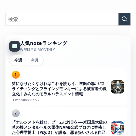
人気noteランキング
WEEKLY & MONTHLY
今週
今月
1
猿になりたくなければこれを読もう。逆転の罪: ガス
ライティングとフライングモンキーによる被害者の孤
立化｜みんなのモラルハラスメント情報
moral88887777
2
「ナルシストを殺せ」ブームにNOを──米国最大級の
草の根メンタルヘルス団体NAMI公式ブログに寄稿し
た心理学博士（Psy.D）が語る、悪者扱いされる自己