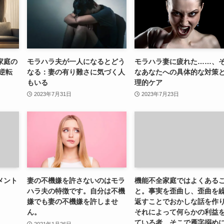
家庭の
モラハラ夫が一人になるとどう
モラハラ妻に疲れた……、
の逆転
なる：妻の有り難さに気づく人
なあなたへの具体的な対策
もいる
理的ケア
2023年7月31日
2023年7月23日
メント
妻の不機嫌を許さないのはモラ
機能不全家庭ではよくある
ハラ夫の特徴です。自分は不機
と。事実を歪曲し、歪曲を
嫌でも妻の不機嫌を許しませ
返すことでおかしな話を作
ん。
それによって何らかの利益
ている者。そこで雁字搦め