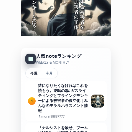
人気noteランキング
WEEKLY & MONTHLY
今週
今月
猿になりたくなければこれを
読もう。逆転の罪: ガスライ
ティングとフライングモンキ
ーによる被害者の孤立化｜み
1
んなのモラルハラスメント情
報
moral88887777
「ナルシストを殺せ」ブーム