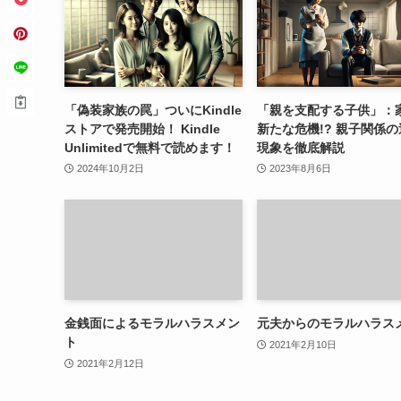
「偽装家族の罠」ついにKindle
「親を支配する子供」：
ストアで発売開始！ Kindle
新たな危機!? 親子関係
Unlimitedで無料で読めます！
現象を徹底解説
2024年10月2日
2023年8月6日
金銭面によるモラルハラスメン
元夫からのモラルハラス
ト
2021年2月10日
2021年2月12日