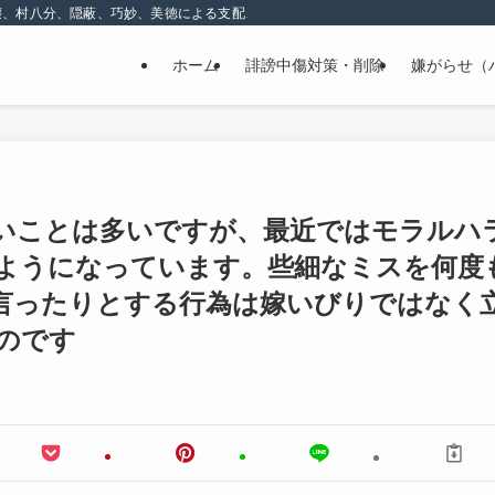
壊、村八分、隠蔽、巧妙、美徳による支配、精神的な嫌がらせ
ホーム
誹謗中傷対策・削除
嫌がらせ（
いことは多いですが、最近ではモラルハ
ようになっています。些細なミスを何度
言ったりとする行為は嫁いびりではなく
のです