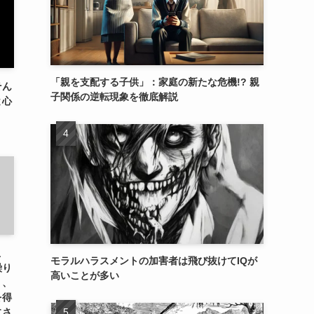
「親を支配する子供」：家庭の新たな危機!? 親
そん
子関係の逆転現象を徹底解説
と心
こ
モラルハラスメントの加害者は飛び抜けてIQが
繰り
高いことが多い
り、
を得
にさ