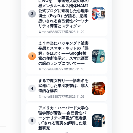
にNOを──米国最大級の草の
根メンタルヘルス団体NAMI
公式ブログに寄稿した心理学
2
博士（Psy.D）が語る、悪者
扱いされる自己愛性パーソナ
リティ障害とスティグマ
moral88887777
2025.11.29
え？本当にハッキング？被害
妄想とスマホ・ネットの「誤
解」をほどく――Google検
3
索の住所表示と、スマホ画面
の緑のランプについて――
moral88887777
2025.11.10
まるで魔女狩り——診断名を
武器にした集団攻撃は、非人
4
道的な構図
moral88887777
2025.11.03
アメリカ・ハーバード大学心
理学部が警告──自己愛性パ
ーソナリティ障害が“悪者扱
5
い”される現実を解明した最
新研究