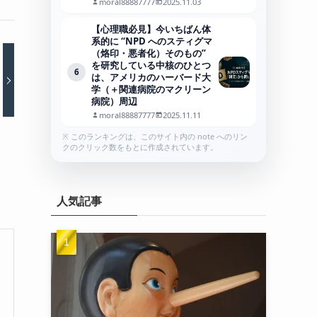
moral88887777
2025.11.03
【心理職必見】今いちばん体
系的に “NPD へのスティグマ
（烙印・悪者化）そのもの”
を研究している中核のひとつ
6
は、アメリカのハーバード大
学（＋関連病院のマクリーン
病院）周辺
moral88887777
2025.11.11
※ このランキングは、このサイト内の note へのリン
クのクリック数をもとに作成されています。
人気記事