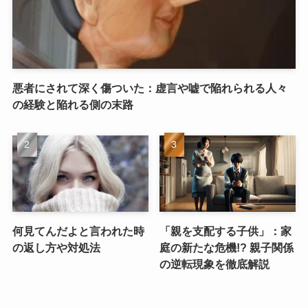
悪者にされて深く傷ついた：虚言や嘘で陥れられる人々
の経験と陥れる側の末路
何見てんだよと言われた時
「親を支配する子供」：家
の返し方や対処法
庭の新たな危機!? 親子関係
の逆転現象を徹底解説