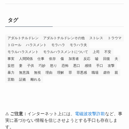
タグ
アダルトチルドレン
アダルトチルドレンその他
ストレス
トラウマ
トロール
ハラスメント
モラハラ
モラハラ夫
モラルハラスメント
モラルハラスメントについて
上司
不安
事実
人間関係
仕事
依存
傷
加害者
反応
嘘
回復
夫
妄想
妻
子供
巧妙
怒り
恐怖
悪口
感情
手口
攻撃
暴力
無意識
無視
理由
理解
罪
罪悪感
職場
虐待
親
言動
証拠
離れる
⚠️
ご注意：
インターネット上には、
電磁波攻撃詐欺
など、事
実に基づかない情報を信じさせようとする手口も存在しま
す。