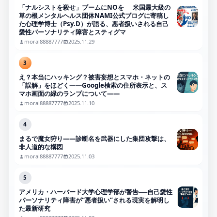
「ナルシストを殺せ」ブームにNOを──米国最大級の
草の根メンタルヘルス団体NAMI公式ブログに寄稿し
た心理学博士（Psy.D）が語る、悪者扱いされる自己
愛性パーソナリティ障害とスティグマ
moral88887777
2025.11.29
3
え？本当にハッキング？被害妄想とスマホ・ネットの
「誤解」をほどく――Google検索の住所表示と、ス
マホ画面の緑のランプについて――
moral88887777
2025.11.10
4
まるで魔女狩り——診断名を武器にした集団攻撃は、
非人道的な構図
moral88887777
2025.11.03
5
アメリカ・ハーバード大学心理学部が警告──自己愛性
パーソナリティ障害が“悪者扱い”される現実を解明し
た最新研究