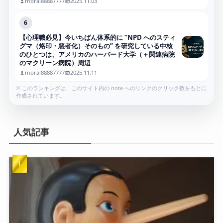
moral88887777
2025.11.03
6
【心理職必見】今いちばん体系的に “NPD へのスティ
グマ（烙印・悪者化）そのもの” を研究している中核
のひとつは、アメリカのハーバード大学（＋関連病院
のマクリーン病院）周辺
moral88887777
2025.11.11
※ このランキングは、このサイト内の note へのリンクのクリック数をもとに
作成されています。
人気記事