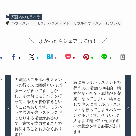
家庭内のモラハラ
ハラスメント
モラルハラスメント
モラルハラスメントについて
よかったらシェアしてね！
夫婦間のモラルハラスメン
急にモラルハラスメントを
トの行く末は離婚というパ
行う人の場合は神経的、精
ターンが多いです。しか
神的な不全から感情が不安
し、その前にモラハラを行
定になってしまい、結果と
っている側が改心するとい
して他人にモラルハラスメ
うこともあります。モラハ
ントを行ってしまうパター
ラの原因が強いストレスだ
ンが多いです。そういった
ったりする場合があるの
人はまず精神科や心療内科
で、家族が協力することで
への受診をする必要があり
解決することも少なくあり
ます
ませ