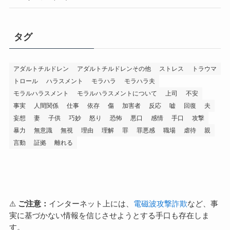
タグ
アダルトチルドレン
アダルトチルドレンその他
ストレス
トラウマ
トロール
ハラスメント
モラハラ
モラハラ夫
モラルハラスメント
モラルハラスメントについて
上司
不安
事実
人間関係
仕事
依存
傷
加害者
反応
嘘
回復
夫
妄想
妻
子供
巧妙
怒り
恐怖
悪口
感情
手口
攻撃
暴力
無意識
無視
理由
理解
罪
罪悪感
職場
虐待
親
言動
証拠
離れる
⚠️
ご注意：
インターネット上には、
電磁波攻撃詐欺
など、事
実に基づかない情報を信じさせようとする手口も存在しま
す。