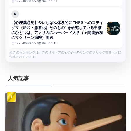
moral88887777
2025.11.03
6
【心理職必見】今いちばん体系的に “NPD へのスティ
グマ（烙印・悪者化）そのもの” を研究している中核
のひとつは、アメリカのハーバード大学（＋関連病院
のマクリーン病院）周辺
moral88887777
2025.11.11
※ このランキングは、このサイト内の note へのリンクのクリック数をもとに
作成されています。
人気記事