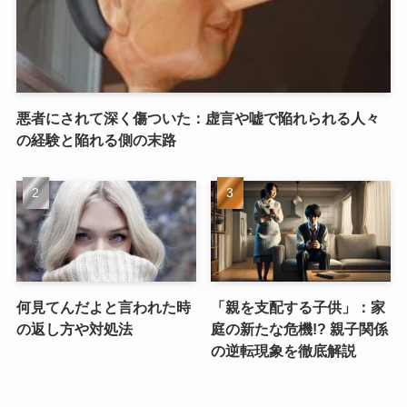
悪者にされて深く傷ついた：虚言や嘘で陥れられる人々
の経験と陥れる側の末路
何見てんだよと言われた時
「親を支配する子供」：家
の返し方や対処法
庭の新たな危機!? 親子関係
の逆転現象を徹底解説