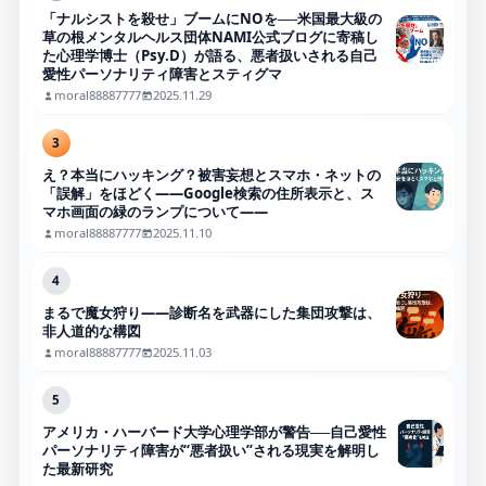
「ナルシストを殺せ」ブームにNOを──米国最大級の
草の根メンタルヘルス団体NAMI公式ブログに寄稿し
た心理学博士（Psy.D）が語る、悪者扱いされる自己
愛性パーソナリティ障害とスティグマ
moral88887777
2025.11.29
3
え？本当にハッキング？被害妄想とスマホ・ネットの
「誤解」をほどく――Google検索の住所表示と、ス
マホ画面の緑のランプについて――
moral88887777
2025.11.10
4
まるで魔女狩り——診断名を武器にした集団攻撃は、
非人道的な構図
moral88887777
2025.11.03
5
アメリカ・ハーバード大学心理学部が警告──自己愛性
パーソナリティ障害が“悪者扱い”される現実を解明し
た最新研究