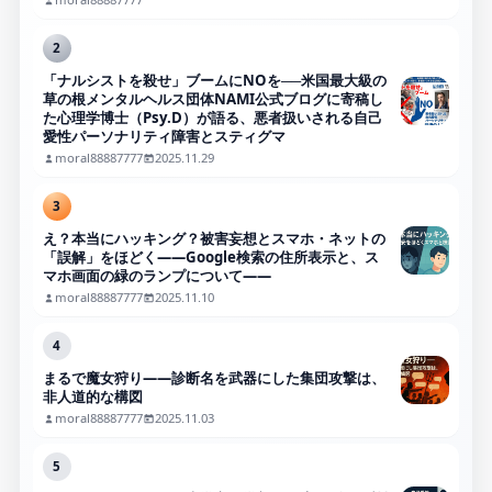
2
「ナルシストを殺せ」ブームにNOを──米国最大級の
草の根メンタルヘルス団体NAMI公式ブログに寄稿し
た心理学博士（Psy.D）が語る、悪者扱いされる自己
愛性パーソナリティ障害とスティグマ
moral88887777
2025.11.29
3
え？本当にハッキング？被害妄想とスマホ・ネットの
「誤解」をほどく――Google検索の住所表示と、ス
マホ画面の緑のランプについて――
moral88887777
2025.11.10
4
まるで魔女狩り——診断名を武器にした集団攻撃は、
非人道的な構図
moral88887777
2025.11.03
5