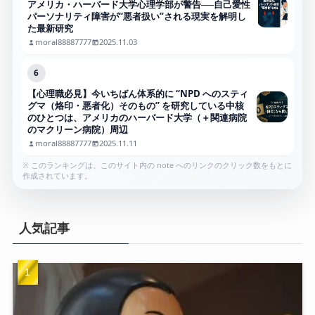
アメリカ・ハーバード大学心理学部が警告──自己愛性
パーソナリティ障害が“悪者扱い”される現実を解明し
た最新研究
moral88887777
2025.11.03
6
【心理職必見】今いちばん体系的に “NPD へのスティ
グマ（烙印・悪者化）そのもの” を研究している中核
のひとつは、アメリカのハーバード大学（＋関連病院
のマクリーン病院）周辺
moral88887777
2025.11.11
※ このランキングは、このサイト内の note へのリンクのクリック数をもとに
作成されています。
人気記事