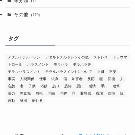
未分類
(1)
その他
(179)
タグ
アダルトチルドレン
アダルトチルドレンその他
ストレス
トラウマ
トロール
ハラスメント
モラハラ
モラハラ夫
モラルハラスメント
モラルハラスメントについて
上司
不安
事実
人間関係
仕事
依存
傷
加害者
反応
嘘
回復
夫
妄想
妻
子供
巧妙
怒り
恐怖
悪口
感情
手口
攻撃
暴力
無意識
無視
理由
理解
罪
罪悪感
職場
虐待
親
言動
証拠
離れる