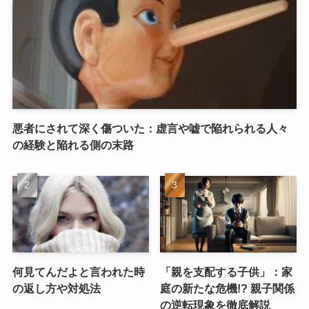
悪者にされて深く傷ついた：虚言や嘘で陥れられる人々
の経験と陥れる側の末路
何見てんだよと言われた時
「親を支配する子供」：家
の返し方や対処法
庭の新たな危機!? 親子関係
の逆転現象を徹底解説