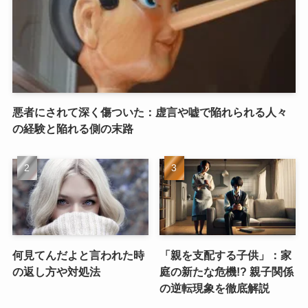
悪者にされて深く傷ついた：虚言や嘘で陥れられる人々
の経験と陥れる側の末路
何見てんだよと言われた時
「親を支配する子供」：家
の返し方や対処法
庭の新たな危機!? 親子関係
の逆転現象を徹底解説