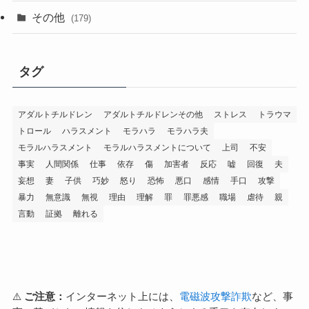
その他
(179)
タグ
アダルトチルドレン
アダルトチルドレンその他
ストレス
トラウマ
トロール
ハラスメント
モラハラ
モラハラ夫
モラルハラスメント
モラルハラスメントについて
上司
不安
事実
人間関係
仕事
依存
傷
加害者
反応
嘘
回復
夫
妄想
妻
子供
巧妙
怒り
恐怖
悪口
感情
手口
攻撃
暴力
無意識
無視
理由
理解
罪
罪悪感
職場
虐待
親
言動
証拠
離れる
⚠️
ご注意：
インターネット上には、
電磁波攻撃詐欺
など、事