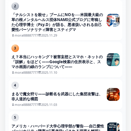
2
「ナルシストを殺せ」ブームにNOを──米国最大級の
草の根メンタルヘルス団体NAMI公式ブログに寄稿し
た心理学博士（Psy.D）が語る、悪者扱いされる自己
愛性パーソナリティ障害とスティグマ
moral88887777
2025.11.29
3
え？本当にハッキング？被害妄想とスマホ・ネットの
「誤解」をほどく――Google検索の住所表示と、ス
マホ画面の緑のランプについて――
moral88887777
2025.11.10
4
まるで魔女狩り——診断名を武器にした集団攻撃は、
非人道的な構図
moral88887777
2025.11.03
5
アメリカ・ハーバード大学心理学部が警告──自己愛性
パーソナリティ障害が“悪者扱い”される現実を解明し