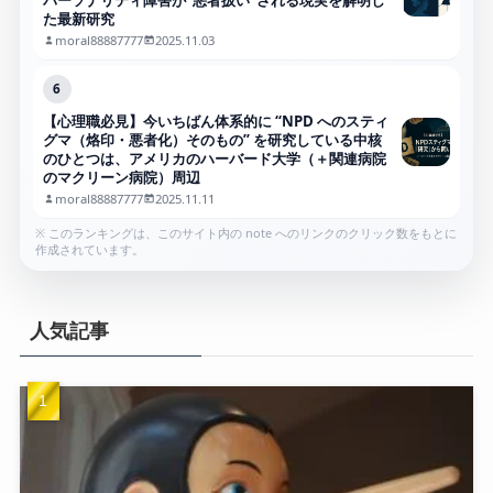
た最新研究
moral88887777
2025.11.03
6
【心理職必見】今いちばん体系的に “NPD へのスティ
グマ（烙印・悪者化）そのもの” を研究している中核
のひとつは、アメリカのハーバード大学（＋関連病院
のマクリーン病院）周辺
moral88887777
2025.11.11
※ このランキングは、このサイト内の note へのリンクのクリック数をもとに
作成されています。
人気記事