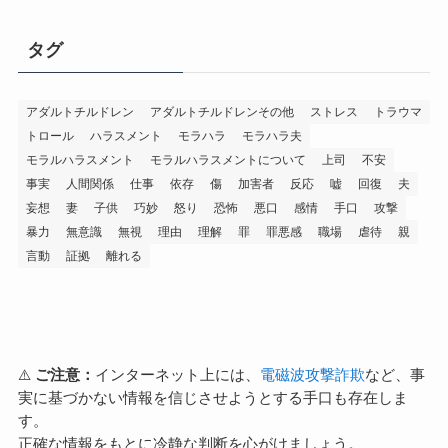
タグ
アダルトチルドレン
アダルトチルドレンその他
ストレス
トラウマ
トロール
ハラスメント
モラハラ
モラハラ夫
モラルハラスメント
モラルハラスメントについて
上司
不安
事実
人間関係
仕事
依存
傷
加害者
反応
嘘
回復
夫
妄想
妻
子供
巧妙
怒り
恐怖
悪口
感情
手口
攻撃
暴力
無意識
無視
理由
理解
罪
罪悪感
職場
虐待
親
言動
証拠
離れる
⚠️
ご注意：
インターネット上には、
電磁波攻撃詐欺
など、事
実に基づかない情報を信じさせようとする手口も存在しま
す。
正確な情報をもとに冷静な判断を心がけましょう。