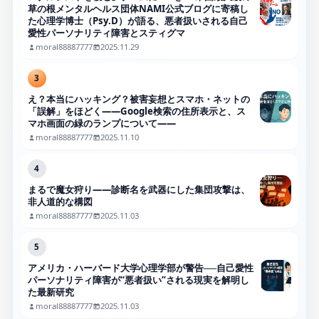
草の根メンタルヘルス団体NAMI公式ブログに寄稿し
た心理学博士（Psy.D）が語る、悪者扱いされる自己
愛性パーソナリティ障害とスティグマ
moral88887777
2025.11.29
3
え？本当にハッキング？被害妄想とスマホ・ネットの
「誤解」をほどく――Google検索の住所表示と、ス
マホ画面の緑のランプについて――
moral88887777
2025.11.10
4
まるで魔女狩り——診断名を武器にした集団攻撃は、
非人道的な構図
moral88887777
2025.11.03
5
アメリカ・ハーバード大学心理学部が警告──自己愛性
パーソナリティ障害が“悪者扱い”される現実を解明し
た最新研究
moral88887777
2025.11.03