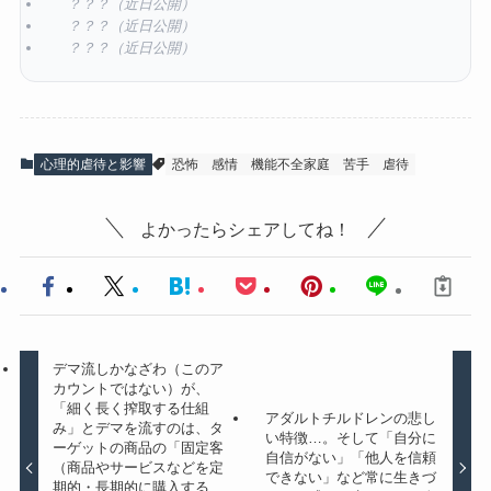
？？？（近日公開）
？？？（近日公開）
？？？（近日公開）
心理的虐待と影響
恐怖
感情
機能不全家庭
苦手
虐待
よかったらシェアしてね！
デマ流しかなざわ（このア
カウントではない）が、
「細く長く搾取する仕組
アダルトチルドレンの悲し
み」とデマを流すのは、タ
い特徴…。そして「自分に
ーゲットの商品の「固定客
自信がない」「他人を信頼
（商品やサービスなどを定
できない」など常に生きづ
期的・長期的に購入する