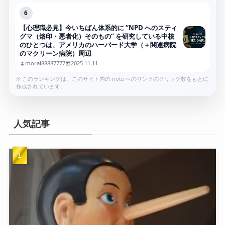
6
【心理職必見】今いちばん体系的に “NPD へのスティ
グマ（烙印・悪者化）そのもの” を研究している中核
のひとつは、アメリカのハーバード大学（＋関連病院
のマクリーン病院）周辺
moral88887777
2025.11.11
※ このランキングは、このサイト内の note へのリンクのクリック数をもとに
作成されています。
人気記事