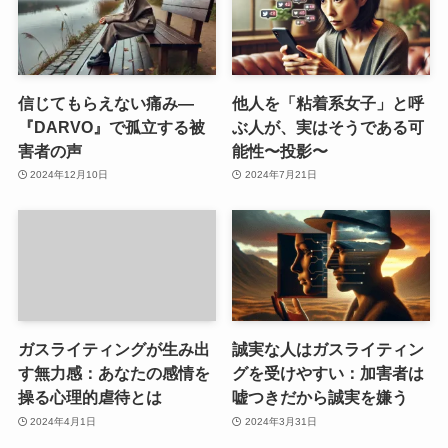
信じてもらえない痛み—
他人を「粘着系女子」と呼
『DARVO』で孤立する被
ぶ人が、実はそうである可
害者の声
能性〜投影〜
2024年12月10日
2024年7月21日
ガスライティングが生み出
誠実な人はガスライティン
す無力感：あなたの感情を
グを受けやすい：加害者は
操る心理的虐待とは
嘘つきだから誠実を嫌う
2024年4月1日
2024年3月31日