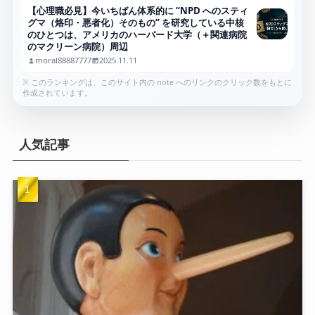
【心理職必見】今いちばん体系的に “NPD へのスティ
グマ（烙印・悪者化）そのもの” を研究している中核
のひとつは、アメリカのハーバード大学（＋関連病院
のマクリーン病院）周辺
moral88887777
2025.11.11
※ このランキングは、このサイト内の note へのリンクのクリック数をもとに
作成されています。
人気記事