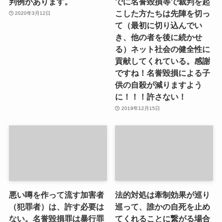
判例があります。
でに名誉毀損等で裁判を起
こした方たちは先陣を切っ
2020年3月12日
て（最初に切り込んでい
き、他の者を後に続かせ
る）ネット社会の健全性に
貢献してくれている。感謝
ですね！名誉毀損による子
供の自殺が減りますよう
に！！！許さない！
2019年12月15日
悪い噂を作って流す加害者
法的対処は牽制効果が巡り
（犯罪者）は、許す必要は
巡って、誰かの自死を止め
ない。名誉毀損罪は暴行罪
てくれることに繋がる場合