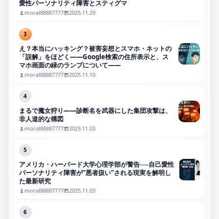
愛性パーソナリティ障害とスティグマ
moral88887777
2025.11.29
3
え？本当にハッキング？被害妄想とスマホ・ネットの
「誤解」をほどく――Google検索の住所表示と、ス
マホ画面の緑のランプについて――
moral88887777
2025.11.10
4
まるで魔女狩り——診断名を武器にした集団攻撃は、
非人道的な構図
moral88887777
2025.11.03
5
アメリカ・ハーバード大学心理学部が警告──自己愛性
パーソナリティ障害が“悪者扱い”される現実を解明し
た最新研究
moral88887777
2025.11.03
6