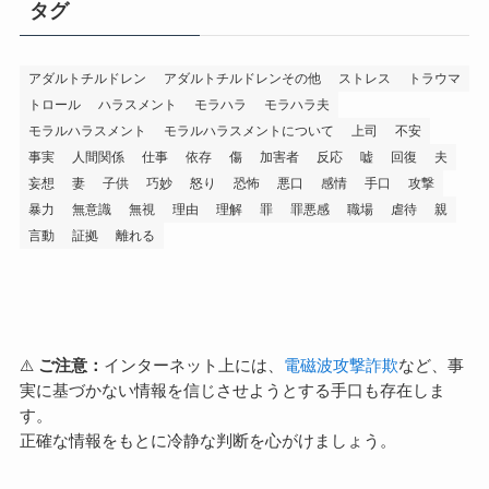
タグ
アダルトチルドレン
アダルトチルドレンその他
ストレス
トラウマ
トロール
ハラスメント
モラハラ
モラハラ夫
モラルハラスメント
モラルハラスメントについて
上司
不安
事実
人間関係
仕事
依存
傷
加害者
反応
嘘
回復
夫
妄想
妻
子供
巧妙
怒り
恐怖
悪口
感情
手口
攻撃
暴力
無意識
無視
理由
理解
罪
罪悪感
職場
虐待
親
言動
証拠
離れる
⚠️
ご注意：
インターネット上には、
電磁波攻撃詐欺
など、事
実に基づかない情報を信じさせようとする手口も存在しま
す。
正確な情報をもとに冷静な判断を心がけましょう。