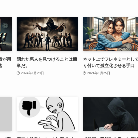
者が用
隠れた悪人を見つけることは簡
ネット上でフレネミーとし
略
単だ。
り付いて孤立化させる手口
2024年1月29日
2024年1月25日