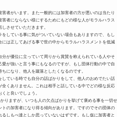
被害者がいます。また一般的には加害者の方が悪いのは当たり
被害者にならない様にするためにもどの様な人がモラルハラス
話しさせていただきます。
ラをしている事に気がついていない場合もありますので、もし
合には正してあげる事で世の中からモラルハラスメントを低減
自分が優位に立っていて周りから賞賛を称えられている人やそ
己愛が強いと言う事にもなるのですが、もし団体行動の中で自
持ちになり、他人を蹴落としたくなるのです。
をしている時でも自分の話ばかりをして、他人のおめでたい話
が全くありません。これは相手と話している中でどの様な反応
おくと良いでしょう。
分かりますが、いつも人の欠点ばかりを挙げて褒める事を一切
ントの加害者になり得る傾向があります。ですのでその団体の
れるしもべ達としか思っていないはずです。もし仮に加害者と