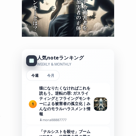
人気noteランキング
WEEKLY & MONTHLY
今週
今月
猿になりたくなければこれを
読もう。逆転の罪: ガスライ
ティングとフライングモンキ
ーによる被害者の孤立化｜み
1
んなのモラルハラスメント情
報
せ
moral88887777
「ナルシストを殺せ」ブーム