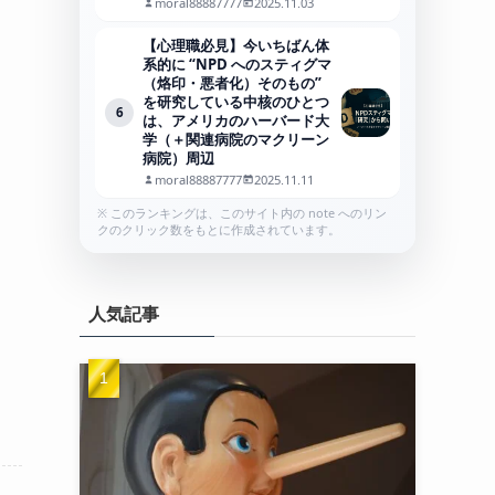
moral88887777
2025.11.03
【心理職必見】今いちばん体
系的に “NPD へのスティグマ
（烙印・悪者化）そのもの”
を研究している中核のひとつ
6
は、アメリカのハーバード大
学（＋関連病院のマクリーン
病院）周辺
moral88887777
2025.11.11
※ このランキングは、このサイト内の note へのリン
クのクリック数をもとに作成されています。
人気記事