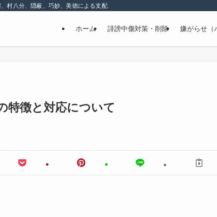
壊、村八分、隠蔽、巧妙、美徳による支配、精神的な嫌がらせ
ホーム
誹謗中傷対策・削除
嫌がらせ（
の特徴と対応について