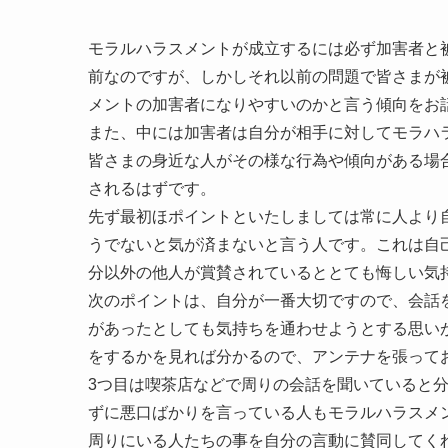
モラルハラスメントが成立するには必ず加害者と
前なのですが、しかしそれ以前の問題で皆さまが
メントの加害者になりやすいのかと言う傾向をお
また、中には加害者は自分が相手に対してモラハ
皆さまの身近な人がその様な行為や傾向がある場
されるはずです。
先ず最初ほポイントといたしましては常に人より
うでないと気が済まないと言う人です。これは自
分以外の他人が賞賛されているととても悔しい気
次のポイントは、自分が一番大切ですので、会話
があったとしても気持ちを通わせようとする思い
をするかを見れば分かるので、アンテナを張って
3つ目は喫茶店などで周りの会話を聞いていると
ずに悪口ばかりを言っている人もモラルハラスメ
周りにいる人たちの事を自分の言動に賛同してく