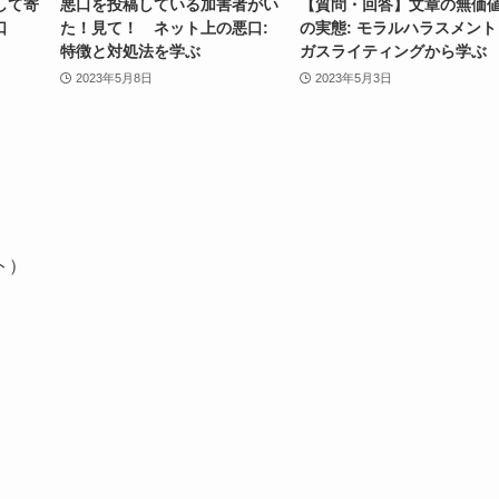
して寄
悪口を投稿している加害者がい
【質問・回答】文章の無価
口
た！見て！ ネット上の悪口:
の実態: モラルハラスメント
特徴と対処法を学ぶ
ガスライティングから学ぶ
2023年5月8日
2023年5月3日
ト）