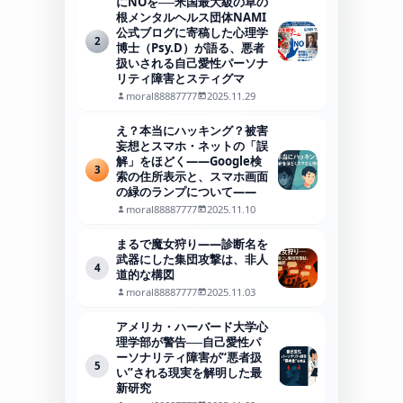
にNOを──米国最大級の草の
根メンタルヘルス団体NAMI
公式ブログに寄稿した心理学
2
博士（Psy.D）が語る、悪者
扱いされる自己愛性パーソナ
リティ障害とスティグマ
moral88887777
2025.11.29
え？本当にハッキング？被害
妄想とスマホ・ネットの「誤
解」をほどく――Google検
3
索の住所表示と、スマホ画面
の緑のランプについて――
moral88887777
2025.11.10
まるで魔女狩り——診断名を
武器にした集団攻撃は、非人
4
道的な構図
moral88887777
2025.11.03
アメリカ・ハーバード大学心
理学部が警告──自己愛性パ
ーソナリティ障害が“悪者扱
5
い”される現実を解明した最
新研究