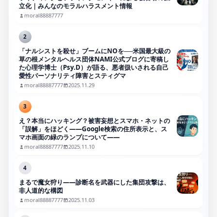
立化｜みんなのモラルハラスメント情報
moral88887777
2
「ナルシストを殺せ」ブームにNOを──米国最大級の
草の根メンタルヘルス団体NAMI公式ブログに寄稿し
た心理学博士（Psy.D）が語る、悪者扱いされる自己
愛性パーソナリティ障害とスティグマ
moral88887777
2025.11.29
3
え？本当にハッキング？被害妄想とスマホ・ネットの
「誤解」をほどく――Google検索の住所表示と、ス
マホ画面の緑のランプについて――
moral88887777
2025.11.10
4
まるで魔女狩り——診断名を武器にした集団攻撃は、
非人道的な構図
moral88887777
2025.11.03