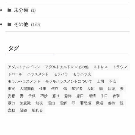
未分類
(1)
その他
(179)
タグ
アダルトチルドレン
アダルトチルドレンその他
ストレス
トラウマ
トロール
ハラスメント
モラハラ
モラハラ夫
モラルハラスメント
モラルハラスメントについて
上司
不安
事実
人間関係
仕事
依存
傷
加害者
反応
嘘
回復
夫
妄想
妻
子供
巧妙
怒り
恐怖
悪口
感情
手口
攻撃
暴力
無意識
無視
理由
理解
罪
罪悪感
職場
虐待
親
言動
証拠
離れる