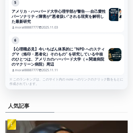
5
アメリカ・ハーバード大学心理学部が警告──自己愛性
パーソナリティ障害が“悪者扱い”される現実を解明し
た最新研究
moral88887777
2025.11.03
6
【心理職必見】今いちばん体系的に “NPD へのスティ
グマ（烙印・悪者化）そのもの” を研究している中核
のひとつは、アメリカのハーバード大学（＋関連病院
のマクリーン病院）周辺
moral88887777
2025.11.11
※ このランキングは、このサイト内の note へのリンクのクリック数をもとに
作成されています。
人気記事