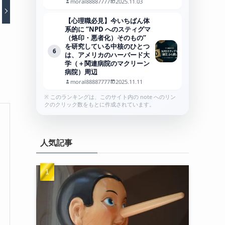
moral88887777
2025.11.03
【心理職必見】今いちばん体
系的に “NPD へのスティグマ
（烙印・悪者化）そのもの”
を研究している中核のひとつ
6
は、アメリカのハーバード大
学（＋関連病院のマクリーン
病院）周辺
moral88887777
2025.11.11
※ このランキングは、このサイト内の note へのリン
クのクリック数をもとに作成されています。
人気記事