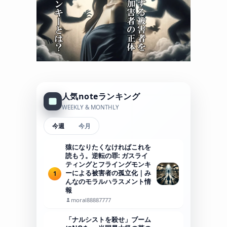
人気noteランキング
WEEKLY & MONTHLY
今週
今月
猿になりたくなければこれを
読もう。逆転の罪: ガスライ
ティングとフライングモンキ
ーによる被害者の孤立化｜み
1
んなのモラルハラスメント情
報
moral88887777
「ナルシストを殺せ」ブーム