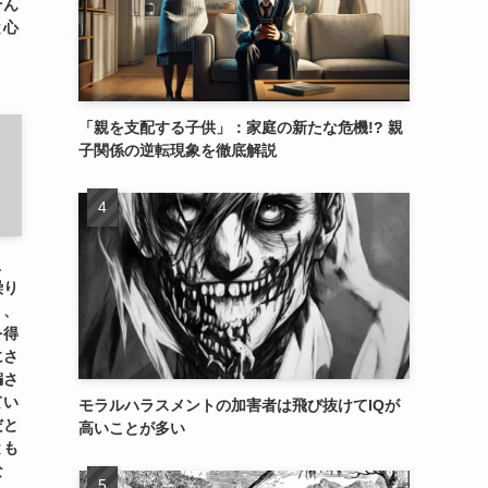
そん
と心
「親を支配する子供」：家庭の新たな危機!? 親
子関係の逆転現象を徹底解説
こ
繰り
り、
を得
にさ
騙さ
てい
モラルハラスメントの加害者は飛び抜けてIQが
だと
高いことが多い
とも
な