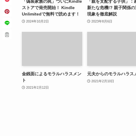
「偽装家族の罠」ついにKindle
「親を支配する子供」：
ストアで発売開始！ Kindle
新たな危機!? 親子関係
Unlimitedで無料で読めます！
現象を徹底解説
2024年10月2日
2023年8月6日
金銭面によるモラルハラスメン
元夫からのモラルハラス
ト
2021年2月10日
2021年2月12日