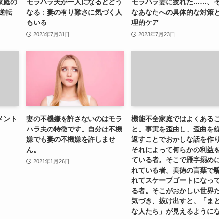
家庭の
モラハラ夫が一人になるとどう
モラハラ妻に疲れた……、
の逆転
なる：妻の有り難さに気づく人
なあなたへの具体的な対策
もいる
理的ケア
2023年7月31日
2023年7月23日
メント
妻の不機嫌を許さないのはモラ
機能不全家庭ではよくある
ハラ夫の特徴です。自分は不機
と。事実を歪曲し、歪曲を
嫌でも妻の不機嫌を許しませ
返すことでおかしな話を作
ん。
それによって何らかの利益
ている者。そこで雁字搦め
2021年1月26日
れている者。美徳の言葉で
れてスケープゴートになっ
る者。そこがおかしい世界
気づき、抜け出すと、「ま
な人たち」が見えるように