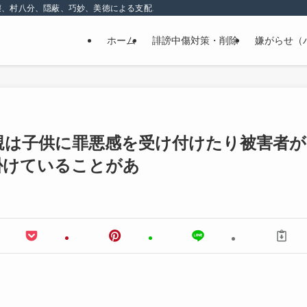
壊、村八分、隠蔽、巧妙、美徳による支配、精神的な嫌がらせ
ホーム
誹謗中傷対策・削除
嫌がらせ（
親は子供に罪悪感を受け付けたり被害者が
掛けていることがあ