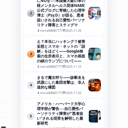
にNOを──米国最大級の草の
根メンタルヘルス団体NAMI
公式ブログに寄稿した心理学
2
博士（Psy.D）が語る、悪者
扱いされる自己愛性パーソナ
リティ障害とスティグマ
moral88887777
2025.11.29
え？本当にハッキング？被害
妄想とスマホ・ネットの「誤
解」をほどく――Google検
3
索の住所表示と、スマホ画面
の緑のランプについて――
moral88887777
2025.11.10
まるで魔女狩り——診断名を
武器にした集団攻撃は、非人
4
道的な構図
moral88887777
2025.11.03
アメリカ・ハーバード大学心
理学部が警告──自己愛性パ
ーソナリティ障害が“悪者扱
5
い”される現実を解明した最
新研究