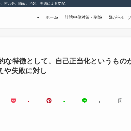
壊、村八分、隠蔽、巧妙、美徳による支配、精神的な嫌がらせ
ホーム
誹謗中傷対策・削除
嫌がらせ（
的な特徴として、自己正当化というもの
えや失敗に対し