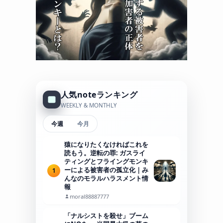
人気noteランキング
WEEKLY & MONTHLY
今週
今月
猿になりたくなければこれを
読もう。逆転の罪: ガスライ
ティングとフライングモンキ
ーによる被害者の孤立化｜み
1
んなのモラルハラスメント情
報
moral88887777
「ナルシストを殺せ」ブーム