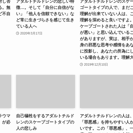
対し否
アダルトチルドレンの悲しい特
アダルトチルドレンのスケ
る。無
徴…。そして「自分に自信がな
ゴートタイプの人で、まだ
ど不自
い」「他人を信頼できない」な
理解が出来ていない人は、
ど常に生きづらさを感じて生き
理解を深めると良いですよ
ている人へ
ケープゴートされた人は「
が悪い」と思い込んでいる
2020年3月17日
がありますが、実は、相手
身の邪悪な思考や感情をあ
に投影し、あなたの所為に
いる場合もあります。理解
2019年12月10日
ラウマ
自己犠牲をするアダルトチルド
アダルトチルドレンの人は
」が必
レンのスケープゴートタイプの
「罪悪感」を持ちやすい人
人の悲しみ
いです。この「罪悪感」、