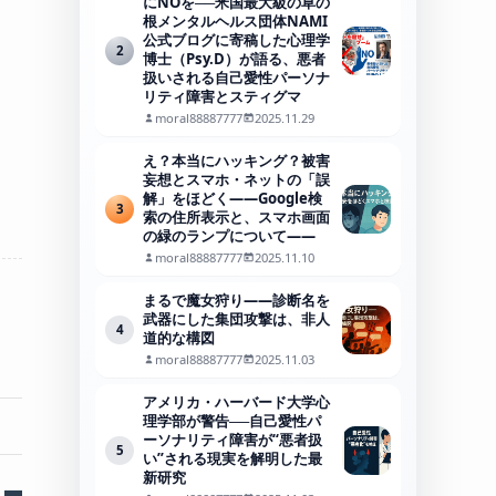
にNOを──米国最大級の草の
根メンタルヘルス団体NAMI
公式ブログに寄稿した心理学
2
博士（Psy.D）が語る、悪者
扱いされる自己愛性パーソナ
リティ障害とスティグマ
moral88887777
2025.11.29
え？本当にハッキング？被害
妄想とスマホ・ネットの「誤
解」をほどく――Google検
3
索の住所表示と、スマホ画面
の緑のランプについて――
moral88887777
2025.11.10
まるで魔女狩り——診断名を
武器にした集団攻撃は、非人
4
道的な構図
moral88887777
2025.11.03
アメリカ・ハーバード大学心
理学部が警告──自己愛性パ
ーソナリティ障害が“悪者扱
5
い”される現実を解明した最
新研究