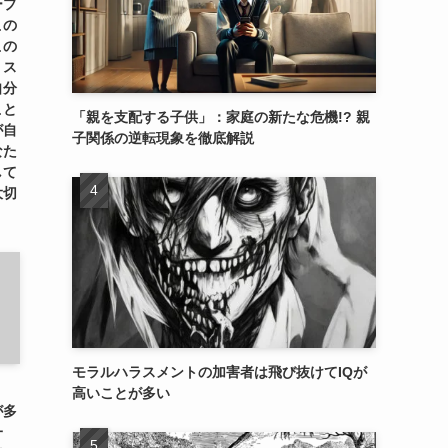
ープ
この
この
。ス
自分
こと
「親を支配する子供」：家庭の新たな危機!? 親
が自
子関係の逆転現象を徹底解説
なた
して
大切
モラルハラスメントの加害者は飛び抜けてIQが
、
高いことが多い
が多
一