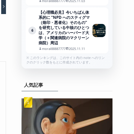
moral88887777
2025.11.03
【心理職必見】今いちばん体
系的に “NPD へのスティグマ
（烙印・悪者化）そのもの”
を研究している中核のひとつ
6
は、アメリカのハーバード大
学（＋関連病院のマクリーン
病院）周辺
moral88887777
2025.11.11
※ このランキングは、このサイト内の note へのリン
クのクリック数をもとに作成されています。
人気記事