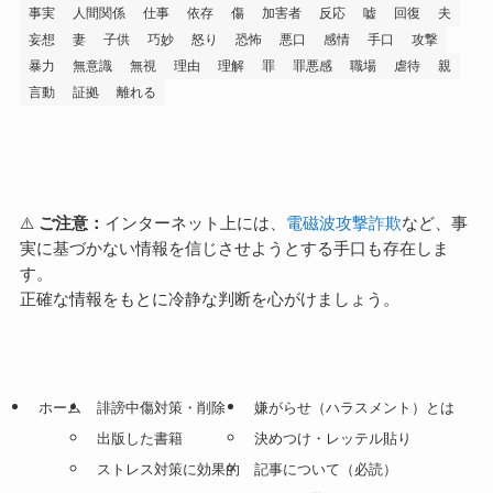
事実
人間関係
仕事
依存
傷
加害者
反応
嘘
回復
夫
妄想
妻
子供
巧妙
怒り
恐怖
悪口
感情
手口
攻撃
暴力
無意識
無視
理由
理解
罪
罪悪感
職場
虐待
親
言動
証拠
離れる
⚠️
ご注意：
インターネット上には、
電磁波攻撃詐欺
など、事
実に基づかない情報を信じさせようとする手口も存在しま
す。
正確な情報をもとに冷静な判断を心がけましょう。
ホーム
誹謗中傷対策・削除
嫌がらせ（ハラスメント）とは
出版した書籍
決めつけ・レッテル貼り
ストレス対策に効果的
記事について（必読）