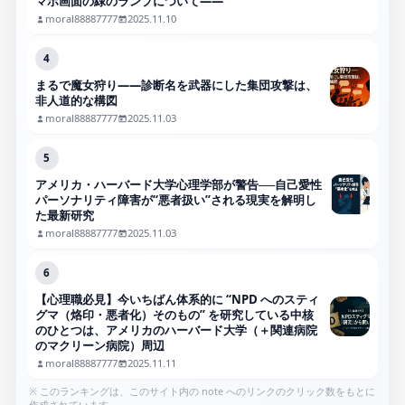
マホ画面の緑のランプについて――
moral88887777
2025.11.10
4
まるで魔女狩り——診断名を武器にした集団攻撃は、
非人道的な構図
moral88887777
2025.11.03
5
アメリカ・ハーバード大学心理学部が警告──自己愛性
パーソナリティ障害が“悪者扱い”される現実を解明し
た最新研究
moral88887777
2025.11.03
6
【心理職必見】今いちばん体系的に “NPD へのスティ
グマ（烙印・悪者化）そのもの” を研究している中核
のひとつは、アメリカのハーバード大学（＋関連病院
のマクリーン病院）周辺
moral88887777
2025.11.11
※ このランキングは、このサイト内の note へのリンクのクリック数をもとに
作成されています。