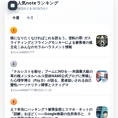
人気noteランキング
WEEKLY & MONTHLY
今週
今月
1
猿になりたくなければこれを読もう。逆転の罪: ガス
ライティングとフライングモンキーによる被害者の孤
立化｜みんなのモラルハラスメント情報
moral88887777
2
「ナルシストを殺せ」ブームにNOを──米国最大級の
草の根メンタルヘルス団体NAMI公式ブログに寄稿し
た心理学博士（Psy.D）が語る、悪者扱いされる自己
愛性パーソナリティ障害とスティグマ
moral88887777
2025.11.29
3
え？本当にハッキング？被害妄想とスマホ・ネットの
「誤解」をほどく――Google検索の住所表示と、ス