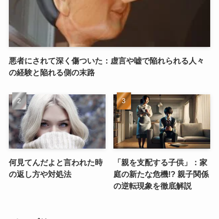
悪者にされて深く傷ついた：虚言や嘘で陥れられる人々
の経験と陥れる側の末路
何見てんだよと言われた時
「親を支配する子供」：家
の返し方や対処法
庭の新たな危機!? 親子関係
の逆転現象を徹底解説