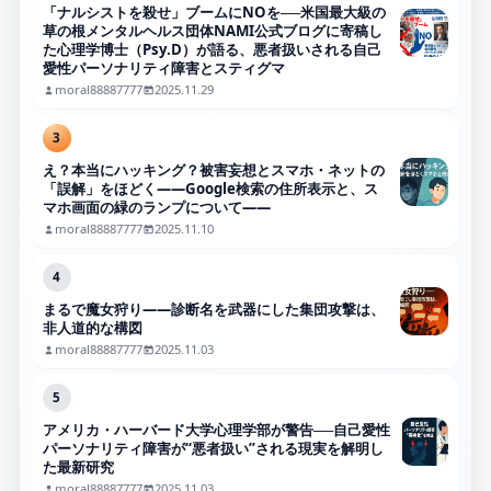
「ナルシストを殺せ」ブームにNOを──米国最大級の
草の根メンタルヘルス団体NAMI公式ブログに寄稿し
た心理学博士（Psy.D）が語る、悪者扱いされる自己
愛性パーソナリティ障害とスティグマ
moral88887777
2025.11.29
3
え？本当にハッキング？被害妄想とスマホ・ネットの
「誤解」をほどく――Google検索の住所表示と、ス
マホ画面の緑のランプについて――
moral88887777
2025.11.10
4
まるで魔女狩り——診断名を武器にした集団攻撃は、
非人道的な構図
moral88887777
2025.11.03
5
アメリカ・ハーバード大学心理学部が警告──自己愛性
パーソナリティ障害が“悪者扱い”される現実を解明し
た最新研究
moral88887777
2025.11.03