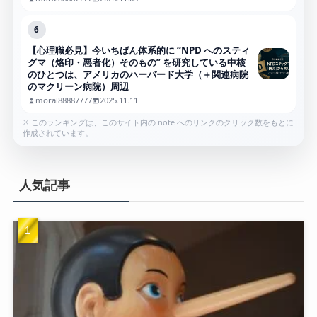
6
【心理職必見】今いちばん体系的に “NPD へのスティ
グマ（烙印・悪者化）そのもの” を研究している中核
のひとつは、アメリカのハーバード大学（＋関連病院
のマクリーン病院）周辺
moral88887777
2025.11.11
※ このランキングは、このサイト内の note へのリンクのクリック数をもとに
作成されています。
人気記事