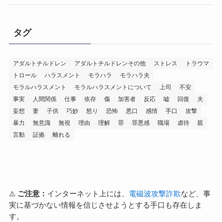
タグ
アダルトチルドレン
アダルトチルドレンその他
ストレス
トラウマ
トロール
ハラスメント
モラハラ
モラハラ夫
モラルハラスメント
モラルハラスメントについて
上司
不安
事実
人間関係
仕事
依存
傷
加害者
反応
嘘
回復
夫
妄想
妻
子供
巧妙
怒り
恐怖
悪口
感情
手口
攻撃
暴力
無意識
無視
理由
理解
罪
罪悪感
職場
虐待
親
言動
証拠
離れる
⚠️
ご注意：
インターネット上には、
電磁波攻撃詐欺
など、事
実に基づかない情報を信じさせようとする手口も存在しま
す。