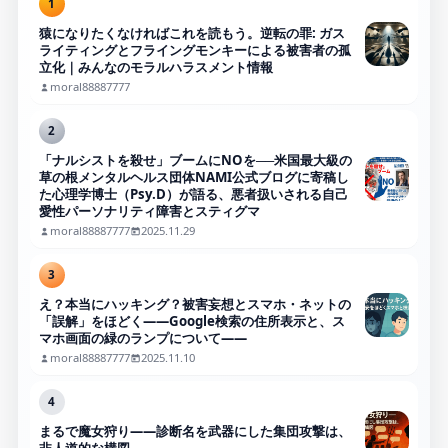
1
猿になりたくなければこれを読もう。逆転の罪: ガス
ライティングとフライングモンキーによる被害者の孤
立化｜みんなのモラルハラスメント情報
moral88887777
2
「ナルシストを殺せ」ブームにNOを──米国最大級の
草の根メンタルヘルス団体NAMI公式ブログに寄稿し
た心理学博士（Psy.D）が語る、悪者扱いされる自己
愛性パーソナリティ障害とスティグマ
moral88887777
2025.11.29
3
え？本当にハッキング？被害妄想とスマホ・ネットの
「誤解」をほどく――Google検索の住所表示と、ス
マホ画面の緑のランプについて――
moral88887777
2025.11.10
4
まるで魔女狩り——診断名を武器にした集団攻撃は、