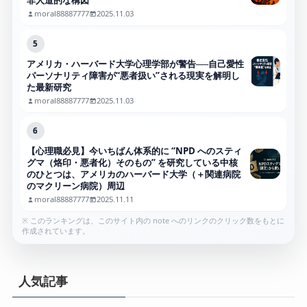
非人道的な構図
moral88887777
2025.11.03
5
アメリカ・ハーバード大学心理学部が警告──自己愛性
パーソナリティ障害が“悪者扱い”される現実を解明し
た最新研究
moral88887777
2025.11.03
6
【心理職必見】今いちばん体系的に “NPD へのスティ
グマ（烙印・悪者化）そのもの” を研究している中核
のひとつは、アメリカのハーバード大学（＋関連病院
のマクリーン病院）周辺
moral88887777
2025.11.11
※ このランキングは、このサイト内の note へのリンクのクリック数をもとに
作成されています。
人気記事