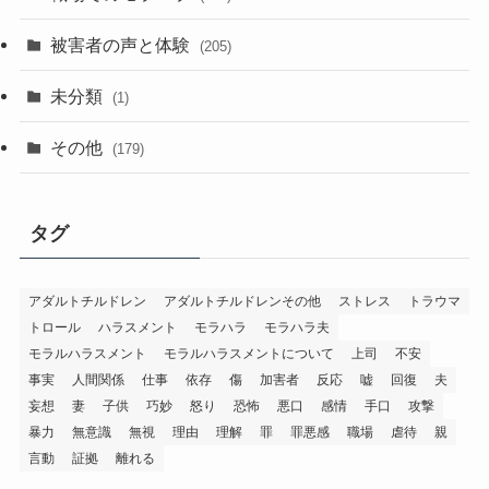
被害者の声と体験
(205)
未分類
(1)
その他
(179)
タグ
アダルトチルドレン
アダルトチルドレンその他
ストレス
トラウマ
トロール
ハラスメント
モラハラ
モラハラ夫
モラルハラスメント
モラルハラスメントについて
上司
不安
事実
人間関係
仕事
依存
傷
加害者
反応
嘘
回復
夫
妄想
妻
子供
巧妙
怒り
恐怖
悪口
感情
手口
攻撃
暴力
無意識
無視
理由
理解
罪
罪悪感
職場
虐待
親
言動
証拠
離れる