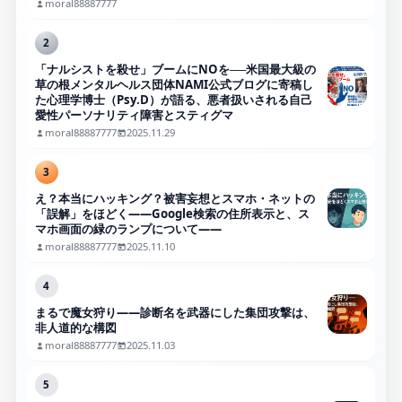
moral88887777
2
「ナルシストを殺せ」ブームにNOを──米国最大級の
草の根メンタルヘルス団体NAMI公式ブログに寄稿し
た心理学博士（Psy.D）が語る、悪者扱いされる自己
愛性パーソナリティ障害とスティグマ
moral88887777
2025.11.29
3
え？本当にハッキング？被害妄想とスマホ・ネットの
「誤解」をほどく――Google検索の住所表示と、ス
マホ画面の緑のランプについて――
moral88887777
2025.11.10
4
まるで魔女狩り——診断名を武器にした集団攻撃は、
非人道的な構図
moral88887777
2025.11.03
5