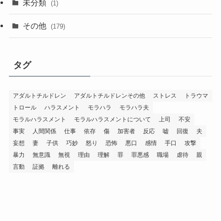
未分類
(1)
その他
(179)
タグ
アダルトチルドレン
アダルトチルドレンその他
ストレス
トラウマ
トロール
ハラスメント
モラハラ
モラハラ夫
モラルハラスメント
モラルハラスメントについて
上司
不安
事実
人間関係
仕事
依存
傷
加害者
反応
嘘
回復
夫
妄想
妻
子供
巧妙
怒り
恐怖
悪口
感情
手口
攻撃
暴力
無意識
無視
理由
理解
罪
罪悪感
職場
虐待
親
言動
証拠
離れる