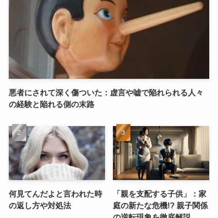
悪者にされて深く傷ついた：虚言や嘘で陥れられる人々
の経験と陥れる側の末路
何見てんだよと言われた時
「親を支配する子供」：家
の返し方や対処法
庭の新たな危機!? 親子関係
の逆転現象を徹底解説