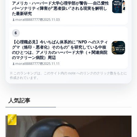
アメリカ・ハーバード大学心理学部が警告──自己愛性
パーソナリティ障害が“悪者扱い”される現実を解明し
た最新研究
moral88887777
2025.11.03
6
【心理職必見】今いちばん体系的に “NPD へのスティ
グマ（烙印・悪者化）そのもの” を研究している中核
のひとつは、アメリカのハーバード大学（＋関連病院
のマクリーン病院）周辺
moral88887777
2025.11.11
※ このランキングは、このサイト内の note へのリンクのクリック数をもとに
作成されています。
人気記事